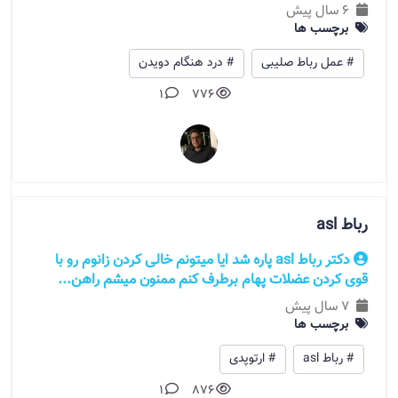
6 سال پیش
برچسب ها
# عمل رباط صلیبی
# درد هنگام دویدن
1
776
رباط asl
دکتر رباط asl پاره شد ایا میتونم خالی کردن زانوم رو با
قوی کردن عضلات پهام برطرف کنم ممنون میشم راهن...
7 سال پیش
برچسب ها
# رباط asl
# ارتوپدی
1
876