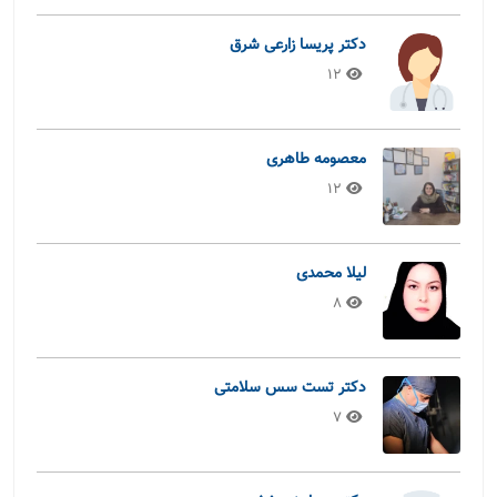
دکتر پریسا زارعی شرق
12
معصومه طاهری
12
لیلا محمدی
8
دکتر تست سس سلامتی
7