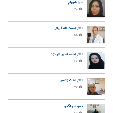
سارا شهرام
20
دکتر نعمت اله قربانی
155
دکتر نجمه تحویلدار نژاد
27
دکتر عفت زادسر
37
حمیده جنگجو