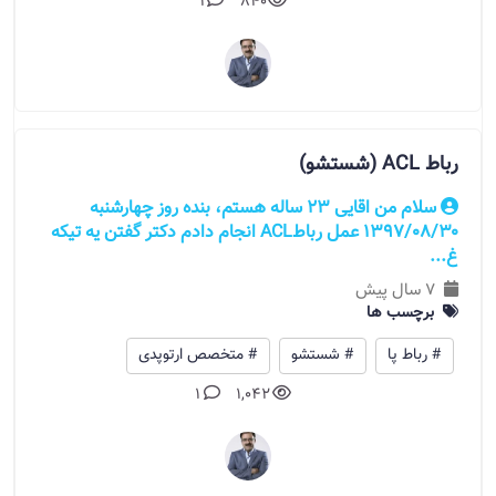
1
840
رباط ACL (شستشو)
سلام من اقایی 23 ساله هستم، بنده روز چهارشنبه
۱۳۹۷/۰۸/۳۰ عمل رباطACL انجام دادم دکتر گفتن یه تیکه
غ...
7 سال پیش
برچسب ها
# رباط پا
# شستشو
# متخصص ارتوپدی
1
1,042