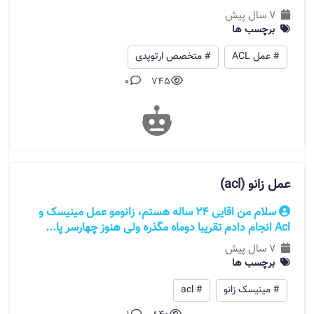
7 سال پیش
برچسب ها
# عمل ACL
# متخصص ارتوپدی
0
745
عمل زانو (acl)
سلام من اقایی 24 ساله هستم، زانومو عمل مینیسک و
Acl انجام دادم تقریبا دوماه مگذره ولی هنوز چهارسر پا...
7 سال پیش
برچسب ها
# مینیسک زانو
# acl