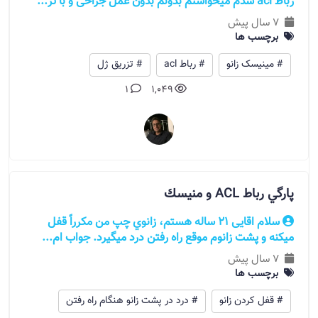
رباط acl شدم میخواستم بدونم بدون عمل جراحی و با تز...
7 سال پیش
برچسب ها
# مینیسک زانو
# رباط acl
# تزریق ژل
1
1,049
پارگي رباط ACL و منيسك
سلام اقایی 21 ساله هستم، زانوي چپ من مكرراً قفل
ميكنه و پشت زانوم موقع راه رفتن درد ميگيرد. جواب ام...
7 سال پیش
برچسب ها
# قفل کردن زانو
# درد در پشت زانو هنگام راه رفتن