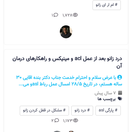
# ام ار ای زانو
1
1,728
درد زانو بعد از عمل acl و مینیکس و راهکارهای درمان
آن
با عرض سلام و احترام خدمت جناب دکتر بنده اقایی 30
ساله هستم، در تاریخ 28/5 امسال عمل رباط aslو می...
7 سال پیش
برچسب ها
# پارگی asl
# درد زانو
# مشکل در قفل کردن زانو
2
1,173