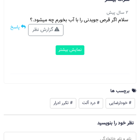
2 سال پیش
سلام اگر قرص جویدنی را با آب بخورم چه میشود.؟
پاسخ
گزارش نظر
نمایش بیشتر
برچسب ها
# خودارضایی
# درد آلت
# تکرر ادرار
نظر خود را بنویسید