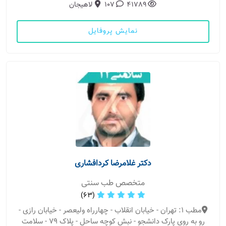
41789
107
لاهیجان
نمایش پروفایل
دکتر غلامرضا کردافشاری
متخصص طب سنتی
(63)
مطب 1: تهران - خیابان انقلاب - چهارراه ولیعصر - خیابان رازی -
رو به روی پارک دانشجو - نبش کوچه ساحل - پلاک ۷۹ - سلامت