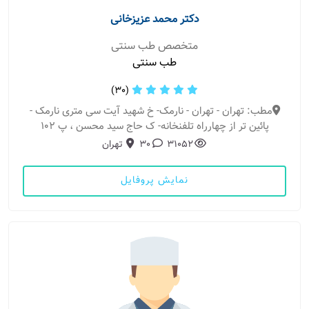
دکتر محمد عزیزخانی
متخصص طب سنتی
طب سنتی
(30)
مطب: تهران - تهران - نارمک- خ شهید آیت سی متری نارمک -
پائین تر از چهارراه تلفنخانه- ک حاج سید محسن ، پ 102
31052
30
تهران
نمایش پروفایل