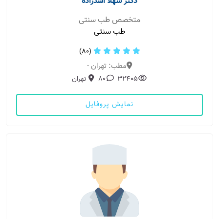
دکتر شهلا اسدزاده
متخصص طب سنتی
طب سنتی
(80)
مطب: تهران -
32405
80
تهران
نمایش پروفایل