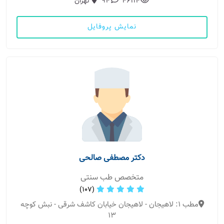
46114
94
تهران
نمایش پروفایل
دکتر مصطفی صالحی
متخصص طب سنتی
(107)
مطب 1: لاهیجان - لاهیجان خیابان کاشف شرقی - نبش کوچه
۱۳