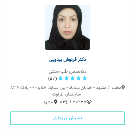
دکتر فرنوش بیدویی
متخصص طب سنتی
(53)
مطب 1: مشهد - خیابان سناباد - بین سناباد 58 و 60 - پلاک 834
- ساختمان طراوت
27235
53
مشهد
نمایش پروفایل