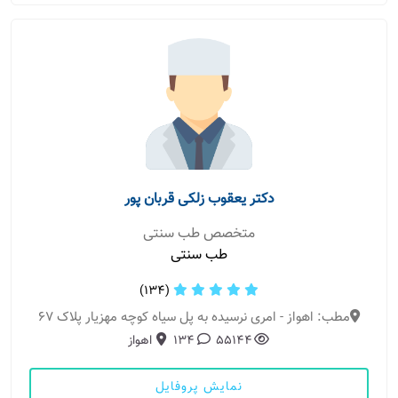
دکتر یعقوب زلکی قربان پور
متخصص طب سنتی
طب سنتی
(134)
مطب: اهواز - امری نرسیده به پل سیاه کوچه مهزیار پلاک 67
55144
134
اهواز
نمایش پروفایل