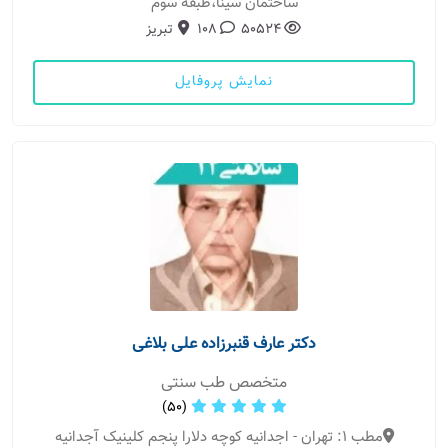
ساختمان سینا،طبقه سوم
50524
108
تبریز
نمایش پروفایل
دکتر عارف قنبرزاده علی بلاغی
متخصص طب سنتی
(50)
مطب 1: تهران - اجدانیه کوچه دلارا پنجم کلینیک آجدانیه