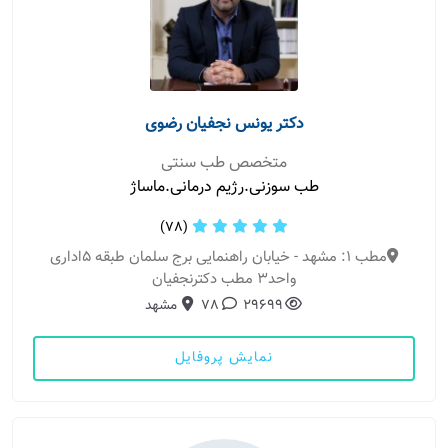
دکتر یونس نجفیان رضوی
متخصص طب سنتی
طب سوزنی.رژیم درمانی.ماساژ
(78)
مطب 1: مشهد - خیابان راهنمایی برج سلمان طبقه ۵اداری
واحد۳ مطب دکترنجفیان
29699
78
مشهد
نمایش پروفایل