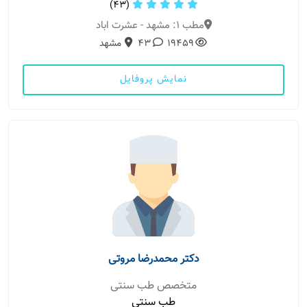
(43)
مطب 1: مشهد - عشرت اباد
19459
43
مشهد
نمایش پروفایل
دکتر محمدرضا مروتی
متخصص طب سنتی
طب سنتی