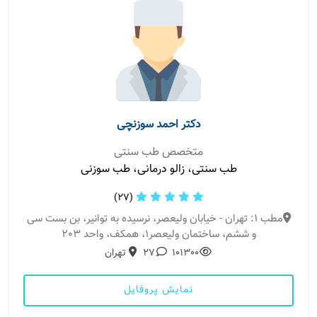
دکتر احمد سوزنچی
متخصص طب سنتی
طب سنتی، زالو درمانی، طب سوزنی
(27)
مطب 1: تهران - خیابان ولیعصر، نرسیده به توانیر، بن بست سی
و ششم، ساختمان ولیعصر1، همکف، واحد 203
101300
27
تهران
نمایش پروفایل