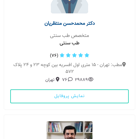
دکتر محمدحسن منتظریان
متخصص طب سنتی
طب سنتی
(76)
مطب: تهران - 15 متری اول افسریه بین کوچه 23 و 24 پلاک
572
29889
76
تهران
نمایش پروفایل