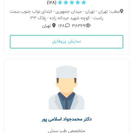
(128)
مطب: تهران - تهران - میدان جمهوری - ابتدای نواب جنوب سمت
راست - کوچه شهید عبداله زاده - پلاک ۳۳
38369
128
تهران
نمایش پروفایل
دکتر محمدجواد اسلامی پور
متخصص طب سنتی