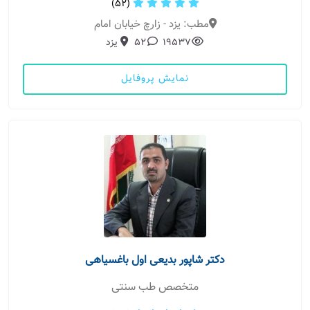
(52)
مطب: یزد - زارچ خیابان امام
19537
52
یزد
نمایش پروفایل
دکتر شاپور بدیعی اول باغسیاهی
متخصص طب سنتی