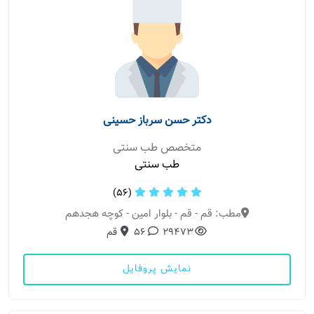
دکتر حسن سرباز حسینی
متخصص طب سنتی
طب سنتی
(56)
مطب: قم - قم - بلوار امین - کوچه هجدهم
29473
56
قم
نمایش پروفایل