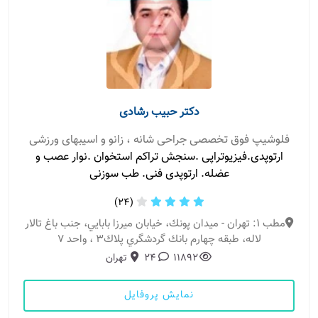
دکتر حبیب رشادی
فلوشیپ فوق تخصصی جراحی شانه ، زانو و اسیبهای ورزشی
ارتوپدی.فیزیوتراپی .سنجش تراکم استخوان .نوار عصب و
عضله. ارتوپدی فنی. طب سوزنی
(24)
مطب 1: تهران - ميدان پونك، خيابان ميرزا بابايي، جنب باغ تالار
لاله، طبقه چهارم بانك گردشگري پلاك٣ ، واحد ٧
11892
24
تهران
نمایش پروفایل