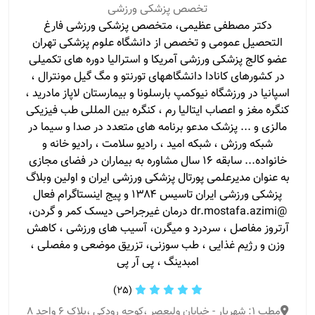
تخصص پزشکی ورزشی
دکتر مصطفی عظیمی، متخصص پزشکی ورزشی فارغ‌
التحصیل عمومی و تخصص از دانشگاه علوم پزشکی تهران
عضو کالج پزشکی ورزشی آمریکا و استرالیا دوره های تکمیلی
در کشورهای کانادا دانشگاههای تورنتو و مگ گیل مونترال ،
اسپانیا در ورزشگاه نیوکمپ بارسلونا و بیمارستان لاپاز مادرید ،
کنگره مغز و اعصاب ایتالیا رم ، کنگره بین المللی طب فیزیکی
مالزی و ... پزشک مدعو برنامه های متعدد در صدا و سیما در
شبکه ورزش ، شبکه امید ، رادیو سلامت ، رادیو خانه و
خانواده... سابقه ۱۶ سال مشاوره به بیماران در فضای مجازی
به عنوان مدیرعلمی پورتال پزشکی ورزشی ایران و اولین وبلاگ
پزشکی ورزشی ایران تاسیس ۱۳۸۴ و پیج اینستاگرام فعال
@dr.mostafa.azimi درمان غیرجراحی دیسک کمر و گردن،
آرتروز مفاصل ، سردرد و میگرن، آسیب های ورزشی ، کاهش
وزن و رژیم غذایی ، طب سوزنی، تزریق موضعی و مفصلی ،
امبدینگ ، پی آر پی
(25)
مطب 1: شهریار - خیابان ولیعصر ،کوچه رودکی ،پلاک ۶ واحد ۸