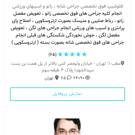
فلوشیپ فوق تخصصی جراحی شانه ، زانو و اسیبهای ورزشی
انجام کلیه جراحى هاى فوق تخصصى زانو ، تعویض مفصل
زانو ، رباط صلیبى و منیسک بصورت ارتروسکوپی ، اصلاح پاى
پرانتزى و اسیب هاى ورزشى انجام جراحى هاى لگن ، تعویض
مفصل لگن ، جوش نخوردگى شکستگى هاى قبلى انجام
جراحى هاى فوق تخصصى شانه بصورت بسته ( ارتروسکوپى )
(65)
مطب 1: تهران - خیابان ولیعصر کمی بالاتر از پل همت بن بست
سیدالشهدا پلاک ۴ طبقه سوم
24090
65
تهران
نمایش پروفایل