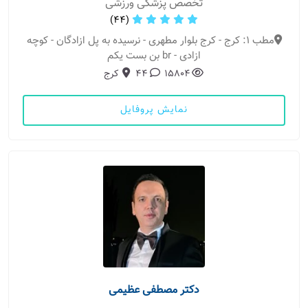
تخصص پزشکی ورزشی
(44)
مطب 1: کرج - کرج بلوار مطهری - نرسیده به پل ازادگان - کوچه
ازادی - br بن بست یکم
15804
44
کرج
نمایش پروفایل
دکتر مصطفی عظیمی