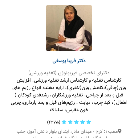
دکتر فریبا یوسفی
دکترای تخصصی فیزیولوژی (تغذیه ورزشی)
کارشناس تغذیه و کارشناس ارشد تغذیه ورزشی، افزايش
وزن(چاقي)،كاهش وزن(لاغري)، ارایه دهنده انواع رژیم های
قبل و بعد از جراحی، تغذیه ورزشکاران، رشدقدی کودکان (
اطفال )، کبد چرب، دیابت ، رژیم‌های قبل و بعد بارداری،چربي
خون،نقرس، سلياك
(1375)
مطب 1: کرج - میدان مادر، ابتدای بلوار دانش آموز، جنب