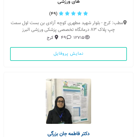
های ورزشی
(49)
مطب: کرج - بلوار شهید مطهری کوچه آزادی بن بست اول سمت
چپ پلاک 83 درمانگاه تخصصی پزشکی ورزشی البرز
12715
49
کرج
نمایش پروفایل
دکتر فاطمه جان بزرگی