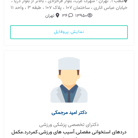
مطب 1: تهران - شهرک غرب، بلوار فرحزادی ، بالاتر از بلوار دریا ،
خیابان عباس اناری ، ساختمان 107 ، پلاک 107 ، طبقه 3 ، واحد 11
13950
34
تهران
نمایش پروفایل
دکتر امید مرجمکی
دکترای تخصصی پزشکی ورزشی
دردهای استخوانی مفصلی.آسیب های ورزشی.کمردرد.مکمل