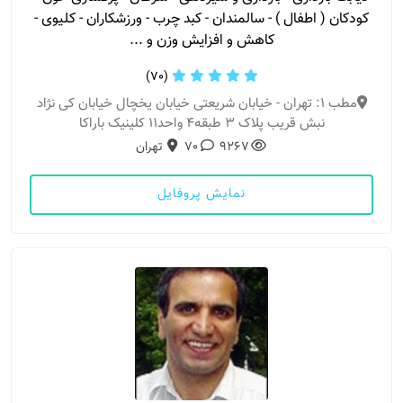
کودکان ( اطفال ) - سالمندان - کبد چرب - ورزشکاران - کلیوی -
کاهش و افزایش وزن و ...
(70)
مطب 1: تهران - خیابان شریعتی خیابان یخچال خیابان کی نژاد
نبش قریب پلاک ۳ طبقه۴ واحد۱۱ کلینیک باراکا
9267
70
تهران
نمایش پروفایل