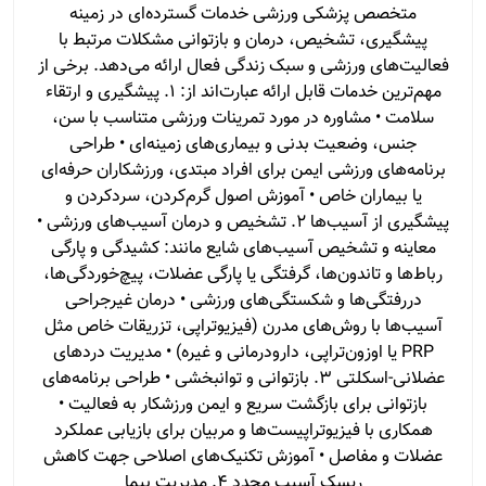
متخصص پزشکی ورزشی خدمات گسترده‌ای در زمینه
پیشگیری، تشخیص، درمان و بازتوانی مشکلات مرتبط با
فعالیت‌های ورزشی و سبک زندگی فعال ارائه می‌دهد. برخی از
مهم‌ترین خدمات قابل ارائه عبارت‌اند از: ۱. پیشگیری و ارتقاء
سلامت • مشاوره در مورد تمرینات ورزشی متناسب با سن،
جنس، وضعیت بدنی و بیماری‌های زمینه‌ای • طراحی
برنامه‌های ورزشی ایمن برای افراد مبتدی، ورزشکاران حرفه‌ای
یا بیماران خاص • آموزش اصول گرم‌کردن، سردکردن و
پیشگیری از آسیب‌ها ۲. تشخیص و درمان آسیب‌های ورزشی •
معاینه و تشخیص آسیب‌های شایع مانند: کشیدگی و پارگی
رباط‌ها و تاندون‌ها، گرفتگی یا پارگی عضلات، پیچ‌خوردگی‌ها،
دررفتگی‌ها و شکستگی‌های ورزشی • درمان غیرجراحی
آسیب‌ها با روش‌های مدرن (فیزیوتراپی، تزریقات خاص مثل
PRP یا اوزون‌تراپی، دارودرمانی و غیره) • مدیریت دردهای
عضلانی-اسکلتی ۳. بازتوانی و توانبخشی • طراحی برنامه‌های
بازتوانی برای بازگشت سریع و ایمن ورزشکار به فعالیت •
همکاری با فیزیوتراپیست‌ها و مربیان برای بازیابی عملکرد
عضلات و مفاصل • آموزش تکنیک‌های اصلاحی جهت کاهش
ریسک آسیب مجدد ۴. مدیریت بیما