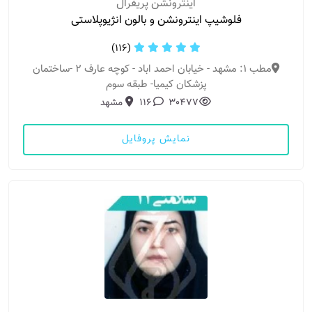
اینترونشن پریفرال
فلوشیپ اینترونشن و بالون انژیوپلاستی
(116)
مطب 1: مشهد - خیابان احمد اباد - کوچه عارف 2 -ساختمان
پزشکان کیمیا- طبقه سوم
30477
116
مشهد
نمایش پروفایل