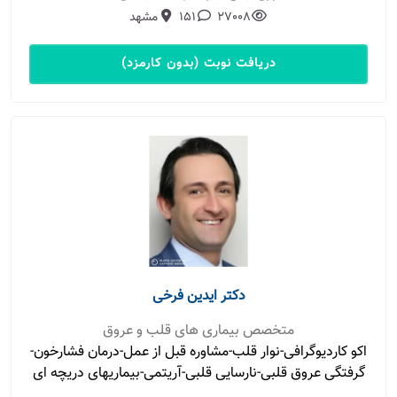
27008
151
مشهد
دریافت نوبت (بدون کارمزد)
دکتر ایدین فرخی
متخصص بیماری های قلب و عروق
اکو کاردیوگرافی-نوار قلب-مشاوره قبل از عمل-درمان فشارخون-
گرفتگی عروق قلبی-نارسایی قلبی-آریتمی-بیماریهای دریچه ای