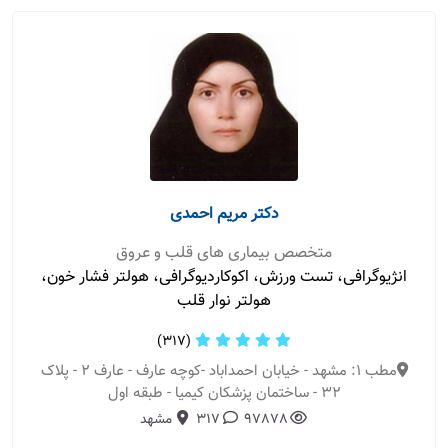
دکتر مریم احمدی
متخصص بیماری های قلب و عروق
انژیوگرافی، تست ورزش، اکوکاردیوگرافی، هولتر فشار خون،
هولتر نوار قلب
(317)
مطب 1: مشهد - خیابان احمداباد -کوچه عارف - عارف 2 - پلاک
32 - ساختمان پزشکان کیمیا - طبقه اول
97878
317
مشهد