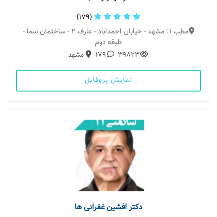
(179)
مطب 1: مشهد - خیابان احمداباد - عارف 2 - ساختمان سما -
طبقه دوم
39823
179
مشهد
نمایش پروفایل
دکتر افشین غفرانی ها