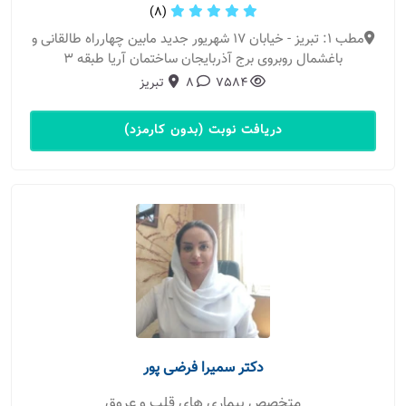
(8)
مطب 1: تبریز - خیابان 17 شهریور جدید مابین چهارراه طالقانی و
باغشمال روبروی برج آذربایجان ساختمان آریا طبقه 3
7584
8
تبریز
دریافت نوبت (بدون کارمزد)
دکتر سمیرا فرضی پور
متخصص بیماری های قلب و عروق