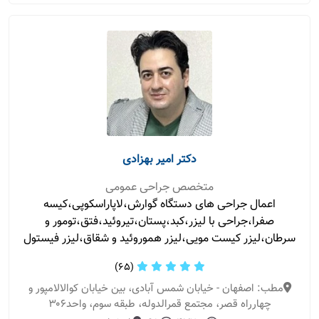
دکتر امیر بهزادی
متخصص جراحی عمومی
اعمال جراحی های دستگاه گوارش،لاپاراسکوپی،کیسه
صفرا،جراحی با لیزر،کبد،پستان،تیروئید،فتق،تومور و
سرطان،لیزر کیست مویی،لیزر هموروئید و شقاق،لیزر فیستول
(65)
مطب: اصفهان - خیابان شمس آبادی، بین خیابان کوالالامپور و
چهارراه قصر، مجتمع قمرالدوله، طبقه سوم، واحد۳۰۶