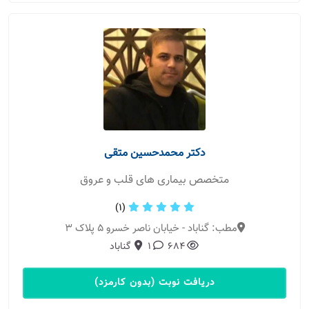
دکتر محمدحسین متقی
متخصص بیماری های قلب و عروق
(1)
مطب: گناباد - خیابان ناصر خسرو ۵ پلاک ۳
684
1
گناباد
دریافت نوبت (بدون کارمزد)