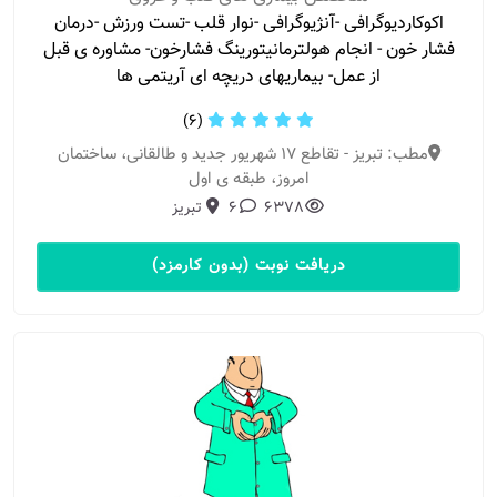
اکوکاردیوگرافی -آنژیوگرافی -نوار قلب -تست ورزش -درمان
فشار خون - انجام هولترمانیتورینگ فشارخون- مشاوره ی قبل
از عمل- بیماریهای دریچه ای آریتمی ها
(6)
مطب: تبریز - تقاطع ۱۷ شهریور جدید و طالقانی، ساختمان
امروز، طبقه ی اول
6378
6
تبریز
دریافت نوبت (بدون کارمزد)