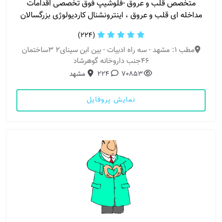
متخصص قلب و عروق -فلوشیپ فوق تخصصی اقدامات
مداخله ای قلب و عروق ، اینترونشنال کاردیولوژی بزرگسالان
(224)
مطب 1: مشهد - سه راه ادبیات - بین ابن سینای2 3ساختمان
46جنب داروخانه گوهرشاد
70853
224
مشهد
نمایش پروفایل