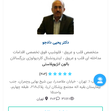
دکتر یحیی دادجو
متخصص قلب و عروق - فلوشیپ فوق تخصصی اقدامات
مداخله ای قلب و عروق ، اینترونشنال کاردیولوژی بزرگسالان
بالون انژیوپلاستی
(202)
مطب 1: تهران - خیابان ملاصدرا، بین شیخ بهایی وچمران، جنب
بیمارستان بقیه اله مجتمع پزشکان اریا، پلاک۲۱۸، طبقه چهارم،
واحد۱۵
31161
202
تهران