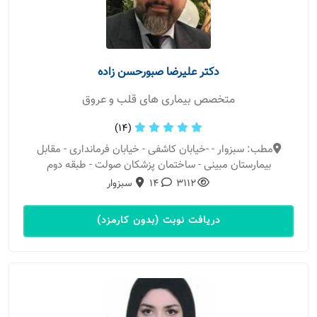
دکتر علیرضا صبورحسن زاده
متخصص بیماری های قلب و عروق
(14)
مطب: سبزوار - -خیابان کاشفی - خیابان فرمانداری - مقابل
بیمارستان مبینی - ساختمان پزشکان صولت - طبقه دوم
3112
14
سبزوار
دریافت نوبت (بدون کارمزد)