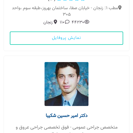
مطب 1: زنجان - خيابان صفا، ساختمان بهروز،طبقه سوم ،واحد
٣٠٥
44230
110
زنجان
نمایش پروفایل
دکتر امیر حسین شکیبا
متخصص جراحی عمومی - فوق تخصصی جراحی عروق و