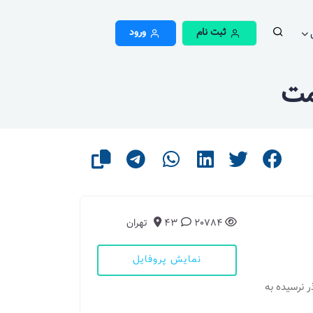
ثبت نام
ورود
مت
20784
43
تهران
نمایش پروفایل
ذر نرسیده به