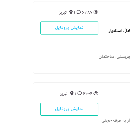
6387
1
تبریز
نمایش پروفایل
). استادیار
کل بهزیستی، ساختمان
6304
1
تبریز
نمایش پروفایل
ه بهار به طرف حجتی