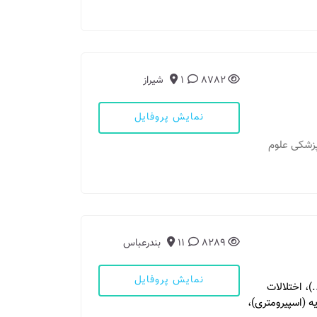
8782
1
شیراز
نمایش پروفایل
اپزشکی علوم
8289
11
بندرعباس
نمایش پروفایل
)، اختلالات
ه (اسپیرومتری)،