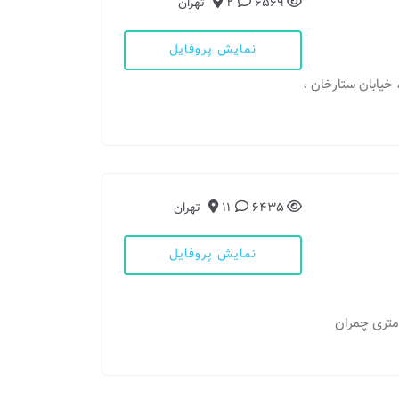
6569
2
تهران
نمایش پروفایل
، خیابان ستارخان ،
6435
11
تهران
نمایش پروفایل
مطب: تهران - جاده ساوه _سلطان اباد _خیابان ۲۴متری چمران