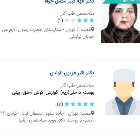
دکتر الهه کبیر مکمل خواه
متخصص طب کار
(2)
مطب 1: تهران - بیمارستان حضرت رسول اکرم ص 
خیابان نیایش
دکتر اکبر عزیزی الوندی
متخصص طب کار
پوست_داخلی(ریه)_گوارش_گوش ،حلق، بینی
(11)
_جنب داروخانه دکتر موید_ساختمان ارشیا