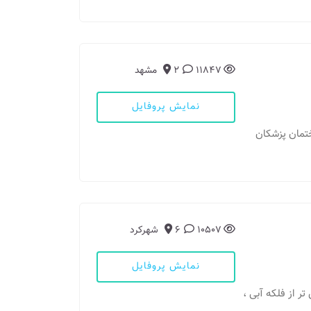
11847
2
مشهد
نمایش پروفایل
بلوار معلم-بین معلم 60 و 62-ساختمان پزشکان
10507
6
شهرکرد
نمایش پروفایل
ن تر از فلکه آبی ،