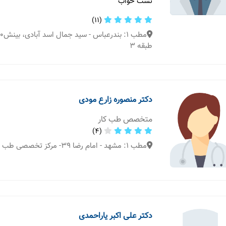
تست خواب
(11)
طبقه ۳
دکتر منصوره زارع مودی
متخصص طب کار
(4)
مطب 1: مشهد - امام رضا 39- مرکز تخصصی طب کار توان طب گستر
دکتر علی اکبر یاراحمدی