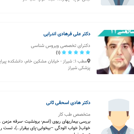
دکتر علی فرهادی اندرابی
دکترای تخصصی ویروس شناسی
(1)
مطب 1: شیراز - خیابان مشکین خام، دانشکده پیر
پزشکی شیراز
دکتر هادی اسحقی ثانی
متخصص طب کار
بررسی بیماریهای ریوی (اسم- برونشیت -سرفه مزمن ..
خواب( خواب الودگی –بیخوابی-پای بیقرار..)، تست ری