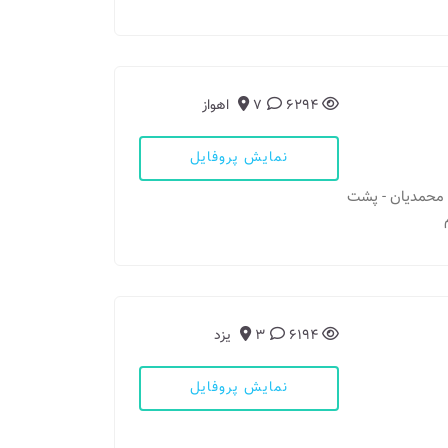
6294
7
اهواز
نمایش پروفایل
نبش محمدیان - پشت
6194
3
یزد
نمایش پروفایل