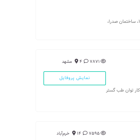
مطب 1: بندرعباس - سید جمال اسد آبادی، بینش۱۰، ساختمان صدرا،
7871
4
مشهد
نمایش پروفایل
7595
14
خرم‌آباد