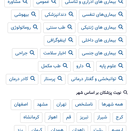
بیماری های ادراری و تناسلی
عمومی
مشاوره
بیماری‌های تنفسی
دندانپزشکی
بیهوشی
بیماری های ژنتیکی
طب سنتی
روماتولوژی
بیماری های داخلی
اینفوگرافی
بیماری های جنسی
اخبار سلامت
جراحی
علوم پایه
دارو
طب مکمل
توانبخشی و گفتار درمانی
پرستار
کادر درمان
نوبت پزشکان بر اساس شهر
همه شهرها
نامشخص
تهران
مشهد
اصفهان
کرج
شیراز
تبریز
قم
اهواز
کرمانشاه
ارومیه
رشت
زاهدان
همدان
کرمان
یزد