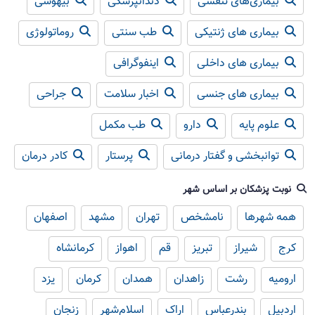
بیماری‌های تنفسی
دندانپزشکی
بیهوشی
بیماری های ژنتیکی
طب سنتی
روماتولوژی
بیماری های داخلی
اینفوگرافی
بیماری های جنسی
اخبار سلامت
جراحی
علوم پایه
دارو
طب مکمل
توانبخشی و گفتار درمانی
پرستار
کادر درمان
نوبت پزشکان بر اساس شهر
همه شهرها
نامشخص
تهران
مشهد
اصفهان
کرج
شیراز
تبریز
قم
اهواز
کرمانشاه
ارومیه
رشت
زاهدان
همدان
کرمان
یزد
اردبیل
بندرعباس
اراک
اسلام‌شهر
زنجان