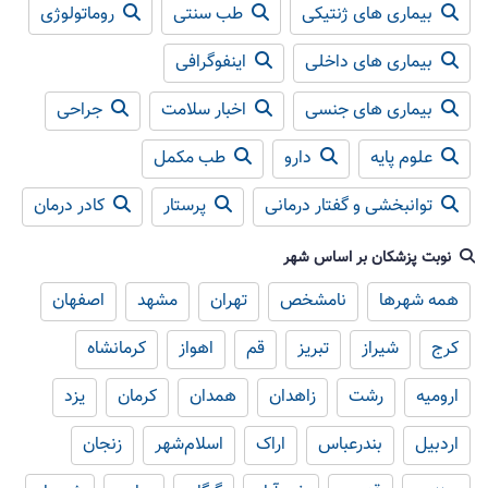
بیماری های ژنتیکی
طب سنتی
روماتولوژی
بیماری های داخلی
اینفوگرافی
بیماری های جنسی
اخبار سلامت
جراحی
علوم پایه
دارو
طب مکمل
توانبخشی و گفتار درمانی
پرستار
کادر درمان
نوبت پزشکان بر اساس شهر
همه شهرها
نامشخص
تهران
مشهد
اصفهان
کرج
شیراز
تبریز
قم
اهواز
کرمانشاه
ارومیه
رشت
زاهدان
همدان
کرمان
یزد
اردبیل
بندرعباس
اراک
اسلام‌شهر
زنجان