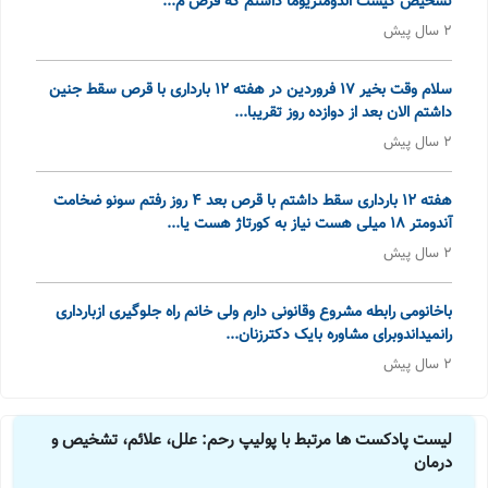
تشخیص کیست اندومتریوما داشتم که قرص م...
2 سال پیش
سلام وقت بخیر ۱۷ فروردین در هفته ۱۲ بارداری با قرص سقط جنین
داشتم الان بعد از دوازده روز تقریبا...
2 سال پیش
هفته ۱۲ بارداری سقط داشتم با قرص بعد ۴ روز رفتم سونو ضخامت
آندومتر ۱۸ میلی هست نیاز به کورتاژ هست یا...
2 سال پیش
باخانومی رابطه مشروع وقانونی دارم ولی خانم راه جلوگیری ازبارداری
رانمیداندوبرای مشاوره بایک دکترزنان...
2 سال پیش
لیست پادکست ها مرتبط با پولیپ رحم: علل، علائم، تشخیص و
درمان