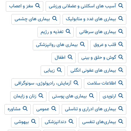
آسیب های اسکلتی و عضلانی ورزشی
مغز و اعصاب
بیماری های غدد و متابولیک
بیماری های چشمی
بیماری های سرطانی
تغذیه و رژیم
قلب و عروق
بیماری های روانپزشکی
گوش و حلق و بینی
اطفال
بیماری های عفونی انگلی
زیبایی
اطلاعات سلامت
آزمایش، رادیولوژی، سونوگرافی
ارتوپدی
بیماری های پوستی
زنان و زایمان
بیماری های ادراری و تناسلی
عمومی
مشاوره
بیماری‌های تنفسی
دندانپزشکی
بیهوشی