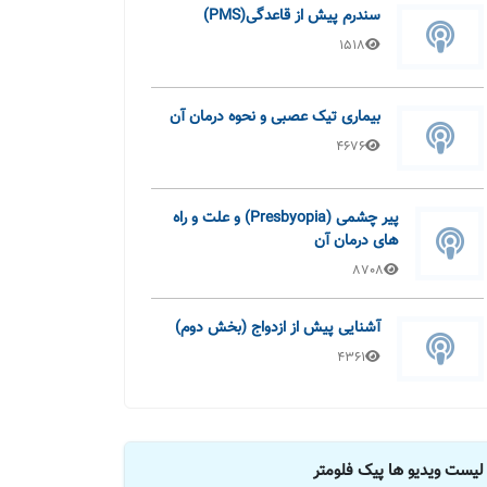
سندرم پیش از قاعدگی(PMS)
1518
بیماری تیک عصبی و نحوه درمان آن
4676
پیر چشمی (Presbyopia) و علت و راه
های درمان آن
8708
آشنایی پیش از ازدواج (بخش دوم)
4361
لیست ویدیو ها پیک فلومتر