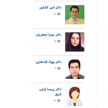
دکتر امیر کشاورز
18
دکتر میترا جعفریان
16
دکتر بهزاد قندهاری
4
دکتر پریسا زارعی
شرق
12