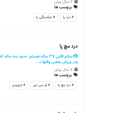
7 سال پیش
برچسب ها
# درد پا
# شکستگی پا
درد مچ پا
سلام اقایی 37 ساله هستم، حدود سه سا
ودر ورزش بعضی وقتها د...
7 سال پیش
برچسب ها
# درد مچ پا
# او سی دی
# ارتوپدی