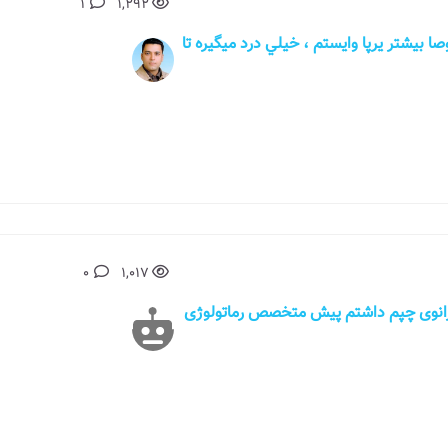
1
1,292
 بيشتر يرپا وايستم ، خيلي درد ميگيره تا
0
1,017
بلا درد در زانوی چپم داشتم پیش متخصص رماتولوژی