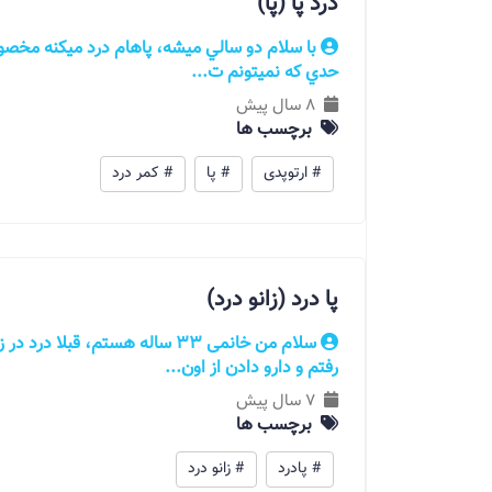
درد پا (پا)
با سلام دو سالي ميشه، پاهام درد ميكنه مخصوصا
حدي كه نميتونم ت...
8 سال پیش
برچسب ها
# ارتوپدی
# پا
# کمر درد
پا درد (زانو درد)
سلام من خانمی 33 ساله هستم، ق
رفتم و دارو دادن از اون...
7 سال پیش
برچسب ها
# پادرد
# زانو درد