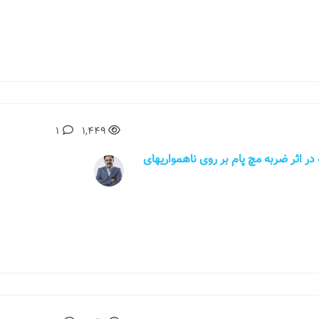
1
1,449
له که در اثر ضربه مچ پام بر روی ناهمواریهای