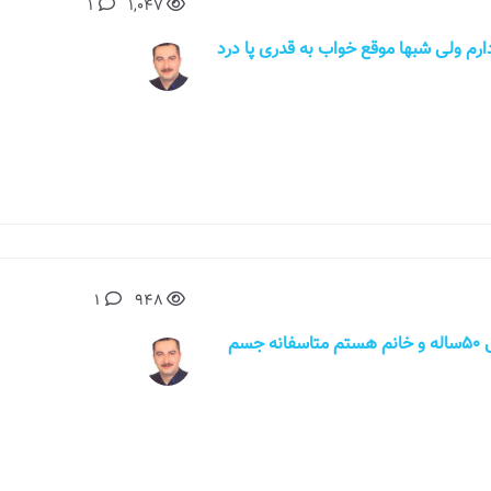
1
1,047
اد دارم ولی شبها موقع خواب به قدری پا درد
1
948
سلام جناب دکتر بنده ورزشکار رشته دو و میدانی 50ساله و خانم هستم متاسفانه جسم