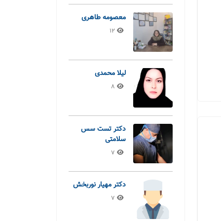
معصومه طاهری
12
لیلا محمدی
8
دکتر تست سس
سلامتی
7
دکتر مهیار نوربخش
7