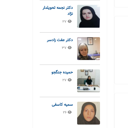
دکتر نجمه تحویلدار
نژاد
27
دکتر عفت زادسر
37
حمیده جنگجو
27
سمیه کاسفی
26