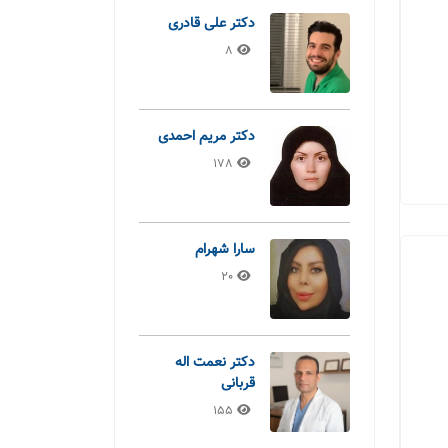
دکتر علی قادری
8
دکتر مریم احمدی
178
سارا شهرام
20
دکتر نعمت اله
قربانی
155