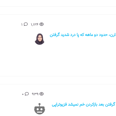
1
1,124
 و خسته نباشید. مادرم 54 سال دارن، حدود دو ماهه که پا درد شدید گرفتن
0
939
چ گرفتن بعد بازکردن خم نمیشد فزیوتراپی