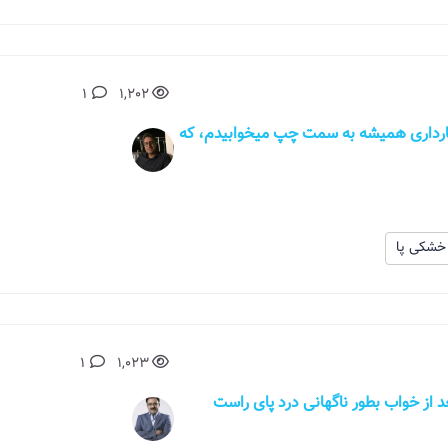
1
1,202
در دوران بارداری همیشه به سمت چپ میخوابیدم، که
خشکی پا
1
1,023
وزعصربعد از خواب بطور ناگهانی درد پای راست