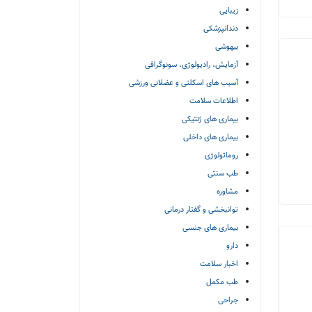
زیبایی
دندانپزشکی
بیهوشی
آزمایش، رادیولوژی، سونوگرافی
آسیب های اسکلتی و عضلانی ورزشی
اطلاعات سلامت
بیماری های ژنتیکی
بیماری های داخلی
روماتولوژی
طب سنتی
مشاوره
توانبخشی و گفتار درمانی
بیماری های جنسی
دارو
اخبار سلامت
طب مکمل
جراحی