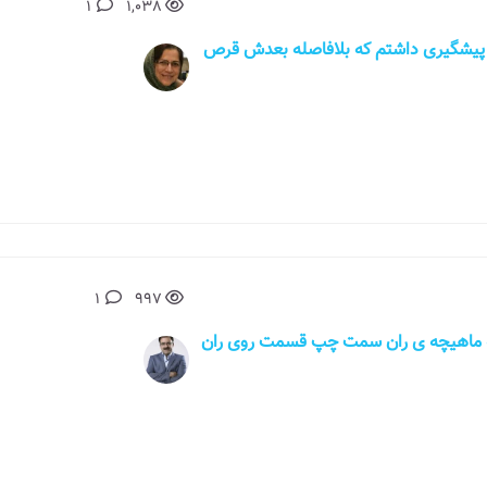
1
1,038
ره رابطه بدون پیشگیری داشتم که بلافاصله بعدش قرص
1
997
که ماهیچه ی ران سمت چپ قسمت روی ران