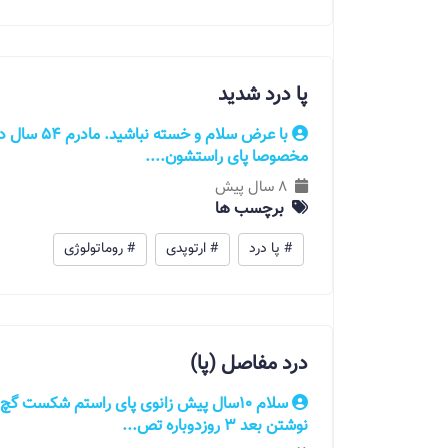
پا درد شدید
با عرض سلام
مخصوصا پای راستشون....
8 سال پیش
برچسب ها
# پا درد
# ارتوپدی
# روماتولوژی
درد مفاصل (پا)
سلام 10سال پیش زانوی پای راستم شکست گ
نوشتن بعد 3 روزدوباره تص...