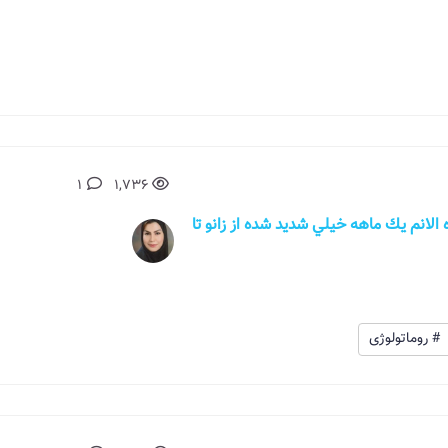
1
1,736
ه الانم يك ماهه خيلي شديد شده از زانو تا
# روماتولوژی