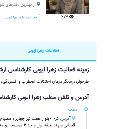
از بهترین دکترهای شه
203
نظرات درباره زهرا ایوبی
اطلاعات زهرا ایوبی
زمینه فعالیت زهرا ایوبی کارشناسی ا
طرحواره‌درمانگر درمان اختلالات اضطراب و افسردگی، 
آدرس و تلفن مطب زهرا ایوبی کارشنا
مطب
آدرس
کرج - بلوار هفت تیر چهارراه مصباح
قضایی سهند طبقه اول واحد ۲ موسسه برنامه ریزی کلامی البرز شعبه مرکزی