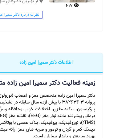
از بهترین دکترهای ش
417
نظرات درباره دکتر سمیرا امی
اطلاعات دکتر سمیرا امین زاده
زمینه فعالیت دکتر سمیرا امین زاده 
پروانه 3-382636 با بیش ازده سال سابقه
پارکینسون، سکته مغزی، اختلالات خواب وحافظه و
(rTMS)، نوروفیدبک، بیوفیدبک، بلاک عصبی با بو
دیسک کمر و گردن و تومور و ضربه های مغز ارائه میشو
بهبود سریعتر و پایدار بیماران است.