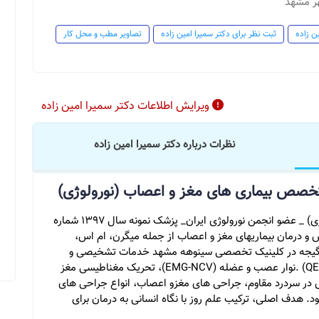
هر مشهد
ن زاده
ثبت نظر برای دکتر سمیرا امین زاده
تصاویر مطب و محل کار
ویرایش اطلاعات دکتر سمیرا امین زاده
نظرات درباره دکتر سمیرا امین زاده
متخصص بیماری های مغز و اعصاب (نورولوژی)
دکتر سمیرا امین زاده متخصص مغز و اعصاب (نورولوژی) _ عضو انجمن نورولوژی ایران_ پزشک نمونه سال ۱۳۹۷ شماره
 در تشخیص و درمان بیماریهای مغز و اعصاب از جمله میگرن، ام اس،
سرگیجه در کلینیک تخصصی سینوهه مشهد خدمات تشخیصی و
درمانی پیشرفته مانند نوار مغز (EEG)، نقشه مغز (QEEG) .نوار عصب و عضله (EMG-NCV)، تحریک مغناطیسی مغز
تاکس در سردرد مقاوم، جراحی های مغزو اعصاب، انواع جراحی های
د. هدف اصلی، ترکیب علم روز با نگاه انسانی به درمان برای