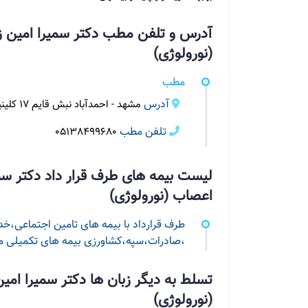
آدرس و تلفن مطب دکتر سمیرا امین 
(نورولوژی)
مطب
آدرس
مشهد - احمدآباد نبش قایم 17 کلینیک سینوهه
تلفن مطب
05138499680
لیست بیمه های طرف قرار داد دکتر س
اعصاب (نورولوژی)
طرف قرارداد با بیمه های تامین اجتماعی،
،صادرات،سپه،کشاورزی بیمه های تکمیلی ما،
تسلط به دیگر زبان ها دکتر سمیرا ام
(نورولوژی)