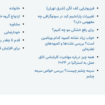
فیزیوتراپی کف لگن (شرق تهران)
خانواده
تغییرات پارانشیم کبد در سونوگرافی چه
ازدواج گروه خ
مفهومی دارد؟
مشاوره
برای رفع خشکی مو چه کنیم؟
خودارضایی
خواب زیاد نشانه کمبود کدام ویتامین
قدم تا چقدر ر
است؟ بررسی علت‌ها و کمبودهای
برای افزایش قد بعد از 18 س
تغذیه‌ای
همه چیز درباره مهاجرت کارشناس اتاق
عمل به استرالیا در 2024
سرمه چشم چیست؟ بررسی خواص سرمه
چشم
ت متعلق به گروه سلامتی 24 می باشد. هرگونه کپی برداری از محتوا و طرح