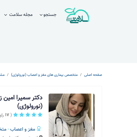
جستجو
مجله سلامت
صفحه اصلی
متخصص بیماری های مغز و اعصاب (نورولوژی)
مشه
دکتر سمیرا امین 
(نورولوژی)
(
17
رای
مغز و اعصاب
-
متخ