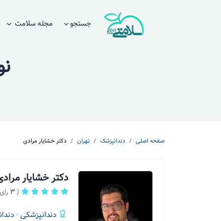
جستجو
مجله سلامت
نو
صفحه اصلی
دندانپزشک
تهران
دکتر خشایار مرادی
دکتر خشایار مراد
(
3
رای 
دندانپزشکی
-
دندان