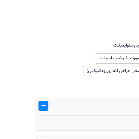
روستوایمپلنت
ورت. فلوشیپ ایمپلنت
ص جراحی لثه (پریودانتیکس)