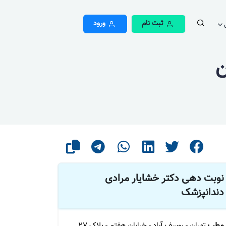
ثبت نام
ورود
ن
نوبت دهی دکتر خشایار مرادی
دندانپزشک
مطب
تهران - یوسف آباد - خیابان هفتم - پلاک ۲۷