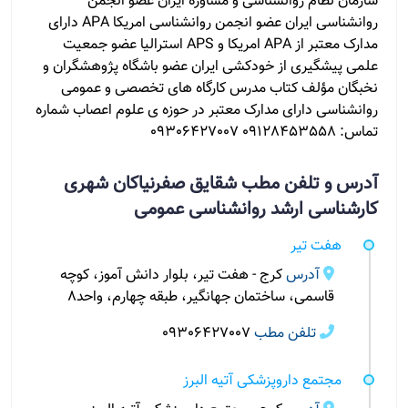
سازمان نظام روانشناسی و مشاوره ایران عضو انجمن
روانشناسی ایران عضو انجمن روانشناسی امریکا APA دارای
مدارک معتبر از APA امریکا و APS استرالیا عضو جمعیت
علمی پیشگیری از خودکشی ایران عضو باشگاه پژوهشگران و
نخبگان مؤلف کتاب مدرس کارگاه های تخصصی و عمومی
روانشناسی دارای مدارک معتبر در حوزه ی علوم اعصاب شماره
تماس: 09128453558 09306427007
آدرس و تلفن مطب شقایق صفرنیاکان شهری
کارشناسی ارشد روانشناسی عمومی
هفت تیر
آدرس
کرج - هفت تیر، بلوار دانش آموز، کوچه
قاسمی، ساختمان جهانگیر، طبقه چهارم، واحد۸
تلفن مطب
09306427007
مجتمع داروپزشکی آتیه البرز