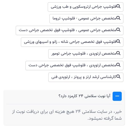
باسلام پسرم 4سالشه از بدو تولد یه برآمدگی کوچولو تو
فلوشیپ جراحی ارتروسکوپی و طب ورزشی
کف پای چپش بود کم کم بچه که رشد کرداونم رشد کرد و
الان برآمدگی نزدیک 3سانت ازکف پاس اومده بیرون ولی
متخصص جراحی عمومی - فلوشیپ تروما
هیچ دردی احساس نمیکنه پاس حس داره البته مثل یه
متخصص جراحی عمومی ، فلوشیپ فوق تخصص جراحی دست
چیزمعلق تکون میخوره
فلوشیپ فوق تخصصی جراحی شانه ، زانو و اسیبهای ورزشی
متخصص ارتوپدی ، فلوشیپ جراحی تومور
دکتر علیرضا موسویان
متخصص ارتوپدی ، فلوشیپ فوق تخصصی جراحی دست
سلام. سال نو‌مبارک. هر توده ای که رشد میکنه باید بررسی
کارشناسی ارشد ارتز و پروتز ، ارتوپدی فنی
بشه و‌خارج بشه و برای ازمایشگاه ارسال بشه
آیا نوبت سلامتی 24 کارمزد دارد؟
ضربه خوردن و آسیب دیدن ستون فقرات و روش های
درمان آن
خیر، در سایت سلامتی 24 هیچ هزینه ای برای دریافت نوبت از
سلام خسته نباشید یک ماهه زمین خوردم تشخیص دکتر
شما گرفته نمیشود.
لغزش اخرین مهره کمر بود و دیسک روی عصب و نخاع