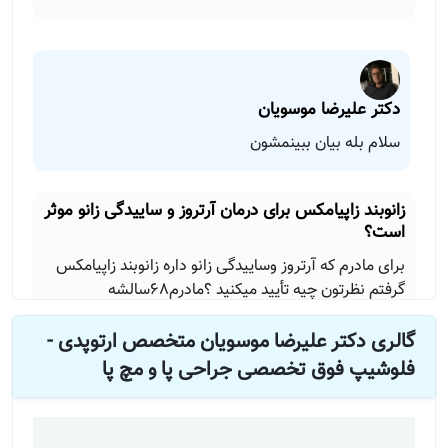
دکتر علیرضا موسویان
سلام بله بیان ببینمشون
زانوبند زاپیامکس برای درمان آرتروز و ساییدگی زانو موثر
است؟
برای مادرم که آرتروز وساییدگی زانو داره زانوبند زاپیامکس
گرفتم نظرتون چیه تأیید میکنید ؟مادرم68سالشه
گالری دکتر علیرضا موسویان متخصص ارتوپدی -
فلوشیپ فوق تخصصی جراحی پا و مچ پا
دکتر علیرضا موسویان
سلام من از این امپول استفاده نکردم و تجربه ای ندارم.