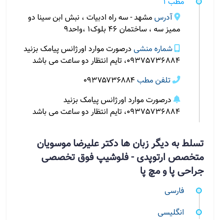
مطب 1
آدرس
مشهد - سه راه ادبیات ، نبش ابن سینا دو
ممیز سه ، ساختمان 46 بلوک1 ،واحد9
شماره منشی
درصورت موارد اورژانس پیامک بزنید
09375736884، تایم انتظار دو ساعت می باشد
تلفن مطب
0۹۳۷۵۷۳۶۸۸۴
درصورت موارد اورژانس پیامک بزنید
09375736884، تایم انتظار دو ساعت می باشد
تسلط به دیگر زبان ها دکتر علیرضا موسویان
متخصص ارتوپدی - فلوشیپ فوق تخصصی
جراحی پا و مچ پا
فارسی
انگلیسی