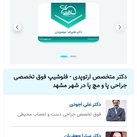
منتها غضروف سازها در موازد ارتروز خفیف نسبتا خوبه
درمان چرخش لگن و اسپاسم شدید و لنگ زدن پای
راست
پای راستم از لگن ب بیرون چرخیده لنگ میزنم بالای ران پا
از دو ناحیه با چاقو پارگی بزرگ و عمقی داشته اسپاسم دارم
دکتر متخصص ارتوپدی - فلوشیپ فوق تخصصی
جراحی پا و مچ پا در شهر مشهد
دکتر علیرضا موسویان
سلام. باید معاینه دقیق بشن.
دکتر علی اجودی
فوق تخصص جراحی دست و اعصاب محیطی
درمان پارگی تاندون و کشیدگی عضله مچ پا
با سلام و احترام. بهمن ماه سال گذشته مچ پای
مادرم(65ساله) دچار شکستگی شد که حدود یک ماه گچ بود
دکتر میترا جعفریان