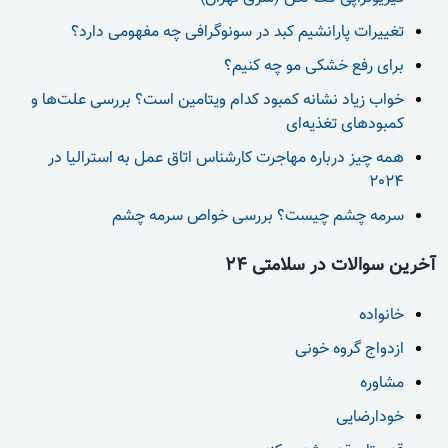
تغییرات پارانشیم کبد در سونوگرافی چه مفهومی دارد؟
برای رفع خشکی مو چه کنیم؟
خواب زیاد نشانه کمبود کدام ویتامین است؟ بررسی علت‌ها و
دکتر علیرضا موسویان
کمبودهای تغذیه‌ای
سلام ظاهر عکس خوبه منتها بهتره معاینه بشن. میتونه
همه چیز درباره مهاجرت کارشناس اتاق عمل به استرالیا در
فقط یک کندرومالاسی ساده باشه
2024
سرمه چشم چیست؟ بررسی خواص سرمه چشم
آخرین سوالات در سلامتی 24
خانواده
ازدواج گروه خونی
مشاوره
خودارضایی