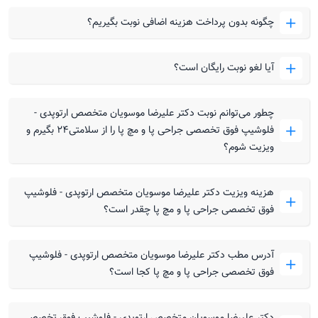
فشار اورده بمن 3تا آمپول دورومدرول داده و دگزا من نزدم
میخواستم ببینم این امپول هارو بزنم دچار نکروز نمیشم
چگونه بدون پرداخت هزینه اضافی نوبت بگیریم؟
دراینده؟؟؟ جایگزین نداره؟؟؟
آیا لغو نوبت رایگان است؟
چطور می‌توانم نوبت دکتر علیرضا موسویان متخصص ارتوپدی -
دکتر علیرضا موسویان
فلوشیپ فوق تخصصی جراحی پا و مچ پا را از سلامتی۲۴ بگیرم و
سلام. بله این امپولها خطر و عارضه داره. من هم بطور
ویزیت شوم؟
کلی با این تزریقات موافق نیستم. بنظرم یک جراح ستون
فقرات ببینه و دقیق معاینه کنه ، شاید نیاز به اقدام
هزینه ویزیت دکتر علیرضا موسویان متخصص ارتوپدی - فلوشیپ
بیشتری باشه.
فوق تخصصی جراحی پا و مچ پا چقدر است؟
پینه و میخچه، پیشگیری، علائم
آدرس مطب دکتر علیرضا موسویان متخصص ارتوپدی - فلوشیپ
بنده نزدیک به یکماه هست درقسمت کف پای بنده یک
فوق تخصصی جراحی پا و مچ پا کجا است؟
زایده مثل زگیل یا چیز دیگر هست که راه رفتن بنده را
ازدردمختل نموده ‌سابقه نداشته تاالان ودرصورتم هم
دکتر علیرضا موسویان متخصص ارتوپدی - فلوشیپ فوق تخصصی