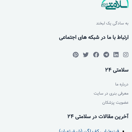
درد دارند. اما اخیرا خیلی درد در پاها دارند، آیا ممکن است
از علایم htlv1 و 2 باشد؟ چون فرزند ایشان نیز چند ماه
پیش متوجه شدند که این بیماری را دارند و ممکن است به
به سادگی یک لبخند
طور سهوی خون تماس داشته باشد. اگر ازمایش خون دادند
و جواب مثبت بود چه کنیم؟ سنشان حدود 50 سال است.
ارتباط با ما در شبکه های اجتماعی
دکتر علیرضا موسویان
سلامتی 24
سلام بله دل درجه اول همون HTLV1مطرح میشه که باید
درباره ما
بررسی بشه
معرفی بنری در سایت
عضویت پزشکان
درمان و علت بروز انحراف زانو به داخل در نوجوانی
از 14سالگی انحراف زانو به سمت داخل و پا پرانتزی
آخرین مقالات در سلامتی 24
دارم.تشخیص دکترها برام لیزروکاهش وزن ولی هنوز درد
زانو دارم وانحرافم زیاده وپیش دکترای زیادی هم رفتم
فیزیوتراپی کف لگن (شرق تهران)