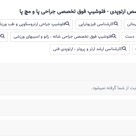
صص ارتوپدی - فلوشیپ فوق تخصصی جراحی پا و مچ پا
مانی
کارشناسی فیزیوتراپی
فلوشیپ جراحی ارتروسکوپی و طب ورز
 دست
فلوشیپ فوق تخصصی جراحی شانه ، زانو و اسیبهای ورزشی
م
ن آن
آمدگی کوچولو تو کف پای چپش بود کم کم بچه که رشد کرداونم رشد
کارشناسی ارشد ارتز و پروتز ، ارتوپدی فنی
 3سانت ازکف پاس اومده بیرون ولی هیچ دردی احساس نمیکنه پاس حس داره
 باید بررسی بشه و‌خارج بشه و برای ازمایشگاه ارسال بشه
ش های درمان آن