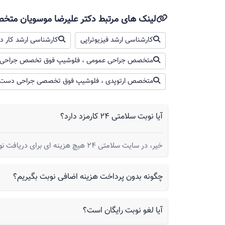
دکتر علیرضا موسویان
لینک های مرتبط دکتر علیرضا موسویان متخ
سلام. بعد ۶ ماه رباطها باید جوش خورده باشه اگر هر مشکلی بود باید بررسی بشن
کارشناسی ارشد فیزیوتراپی
کارشناسی ارشد کار در
متخصص جراحی عمومی ، فلوشیپ فوق تخصص جراحی
برجستگی نرم در کف پا نوزاد و روش های درما
باسلام پسرم 4سالشه از بدو تولد یه بر
متخصص ارتوپدی ، فلوشیپ فوق تخصصی جراحی دست
کرد و الان برآمدگی نزدیک
البته مثل یه چیزمعلق تکون میخوره
آیا نوبت سلامتی 24 کارمزد دارد؟
خیر، در سایت سلامتی 24 هیچ هزینه ای برای دریافت نوبت از شما گرفته نمیشود.
دکتر علیرضا موسویان
چگونه بدون پرداخت هزینه اضافی نوبت بگیریم؟
سلام. سال نو‌مبارک. هر توده ای که رشد میکنه
آیا لغو نوبت رایگان است؟
ضربه خوردن و آسیب دیدن ستون فقرات و رو