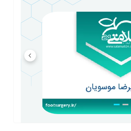
با سلام و احترام. بهمن ماه سال گذشته مچ پای مادرم(65ساله) دچار شکستگی شد که حدود یک ماه گچ بود
ود ولی همچنان ورم دارد و درد می کند. حدود یک ماه پیش
ئی) و با دیدن عکس ام آر آی و آزمایش ایشان گفتن که دچار
ن خوب خواهد شد(آزمایش روماتیسم نشان نداد). آیا راه
شود وجود ندارد؟ متشکرم