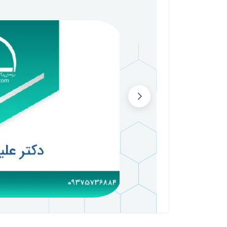
دکتر علیرضا موسویان
سلام. باید معاینه دقیق بشن.
درمان پارگی تاندون و کشیدگی عضله مچ پا
بعد از اینکه گچ باز کردن شکستگی جوش خورده ب
با مراجعه به دکتر ارتوپد (آقای دکتر محمودی قرا
پارگی تاندون و کشیدگی عضله شدن و به مرور زما
حلی که زودتر تاندون جوش بخورد و ورم پا خوب 