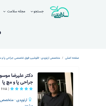
جستجو
مجله سلامت
د
صفحه اصلی
متخصص ارتوپدی - فلوشیپ فوق تخصصی جراحی پا و مچ
دکتر علیرضا موس
جراحی پا و مچ پا
(
685
ر
ارتوپدی
-
متخصص ار
مشهد