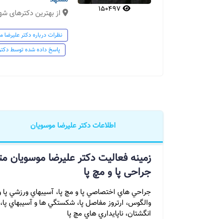
150497
از بهترین دکترهای ش
نظرات درباره دکتر علیرضا م
پاسخ داده شده توسط دکتر
اطلاعات دکتر علیرضا موسویان
زمینه فعالیت دکتر علیرضا موسویان
جراحی پا و مچ پا
جراحي هاي اختصاصي پا و مچ پا، آسيبهاي ورزشي پا و
والگوس، ارتروز مفاصل پا، شكستگي ها و آسيبهاي پا،
انگشتان، ناپايداري هاي مچ پا