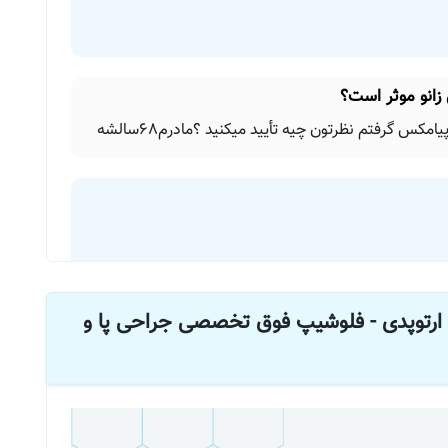
 زانو موثر است؟
یامکس گرفتم نظرتون چیه تأیید میکنید ؟مادرم68سالشه
ای ندارم. منتها غضروف سازها در موازد ارتروز خفیف نسبتا
ارتوپدی - فلوشیپ فوق تخصصی جراحی پا و
 پای راست
 ران پا از دو ناحیه با چاقو پارگی بزرگ و عمقی داشته