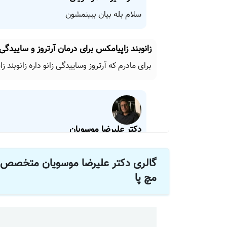
سلام بله بیان ببینمشون
زانوبند زاپیامکس برای درمان آرتروز و ساییدگی
برای مادرم که آرتروز وساییدگی زانو داره زانوبند زاپ
دکتر علیرضا موسویان
سلام من از این امپول استفاده نکردم و تجربه 
خوبه
گالری دکتر علیرضا موسویان متخصص 
مچ پا
درمان چرخش لگن و اسپاسم شدید و لنگ زدن
پای راستم از لگن ب بیرون چرخیده لنگ میزنم بالای
اسپاسم دارم