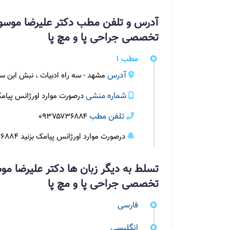
آدرس و تلفن مطب دکتر علیرضا موسو
تخصصی جراحی پا و مچ پا
مطب 1
آدرس
مشهد - سه راه ادبیات ، نبش ابن سینا دو ممی
شماره منشی
درصورت موارد اورژانس پیامک بزنید 09375736884، تایم انتظار 
تلفن مطب
0۹۳۷۵۷۳۶۸۸۴
درصورت موارد اورژانس پیامک بزنید 09375736884، تایم انتظار دو ساعت می باشد
تسلط به دیگر زبان ها دکتر علیرضا 
تخصصی جراحی پا و مچ پا
فارسی
انگلیسی