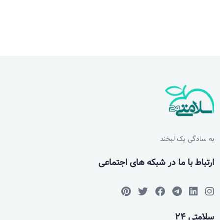
رژیم بگیرم بدون برنامه ؟
دکتر رضا غیاثوند
سلام متاسفانه به این صورت نمیشه رژیم داد و حتما باید
به یک متخصص تغذیه مراجعه بفرمایید. تا ۶ ماه اول دوره
شیردهی نباید رژیم بگیرید. ۶ ماهه دوم رژیم ملایم ولی
بالای یکسال مثل فردی که شیرده نیست می تونید رژیم
بگیرید.
به سادگی یک لبخند
ناتوانی دست و پا بعد از رژیم غذایی
ارتباط با ما در شبکه های اجتماعی
سلام.من خانمی 21 ساله هستم، حدودا شش ماه رژیم
غذایی خودسر گرفتم و حدود بیست کیلو کم کردم.در این
مدت روزانه حدود چهار لیتر اب مینوشیدم.حالا که نزدیک به
یک ماهه رژیم رو ترک کردم سمت چپ بدنم بی جونه! بدنم
سلامتی 24
به خصوص نوک پستان سمت چپم جوریه که انگار کسی با