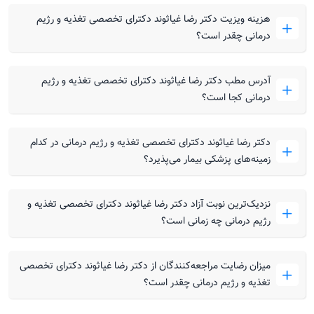
من خانمی هستم 24ساله، پسرم یکسال نیمه هست شیر
هزینه ویزیت دکتر رضا غیاثوند دکترای تخصصی تغذیه و رژیم
میخوره از وزن زیادم خسته شدم همسرم نمیزارن برم
درمانی چقدر است؟
متخصص تغذیه یه برنامه غذایی میخوام که بتونم رژیم
بگیرم باشگاه و ورزش هم نمیرم درحد کم تحرک دارم وزنم
۹۰ وقدم ۱۶۹هست لطفا راهنماییم کنید
آدرس مطب دکتر رضا غیاثوند دکترای تخصصی تغذیه و رژیم
درمانی کجا است؟
دکتر رضا غیاثوند دکترای تخصصی تغذیه و رژیم درمانی در کدام
دکتر رضا غیاثوند
زمینه‌های پزشکی بیمار می‌پذیرد؟
سلام برنامه غذایی رو به این صورت نمیشه داد. حتما باید
مراجعه بفرمایید و یا به صورت غیر حضوری هم در خدمتم.
نزدیک‌ترین نوبت آزاد دکتر رضا غیاثوند دکترای تخصصی تغذیه و
در هر صورت رضایت همسر شرط اصلی هست.
رژیم درمانی چه زمانی است؟
رژیم غذایی در دوران شیر دهی
میزان رضایت مراجعه‌کنندگان از دکتر رضا غیاثوند دکترای تخصصی
من خانمی 24 ساله هستم، وزنم ۹۰و قدم ۱۶۹ یه برنامه
تغذیه و رژیم درمانی چقدر است؟
واسه رژیم میخواستم؟ بچه شیر میدم آیا خودم میتونم