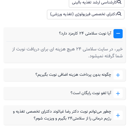
لاغری زیاد و استرس
کارشناسی ارشد تغذیه بالینی
با سلام بیمار خانمی 46 ساله هستن، در اثر بیماری و قند
دکترای تخصصی فیزیولوژی (تغذیه ورزشی)
خون وزن زیادی از دست داده است حالا نیاز به جبران وزن
دارد تا به وزن مناسب برسد.
آیا نوبت سلامتی 24 کارمزد دارد؟
خیر، در سایت سلامتی 24 هیچ هزینه ای برای دریافت نوبت از
شما گرفته نمیشود.
دکتر رضا غیاثوند
سلام در ابتدا باید از یک محرک اشتها مثل ویتامین ب۱ یا
زینک پلاس استفاده کنیم. به دلیل ابتلا به بیماری دیابت
چگونه بدون پرداخت هزینه اضافی نوبت بگیریم؟
بنابراین مجبوریم از گروه مغزیجات کالری لازم رو تامین
کنیم. بنابراین مصرف روزی یک لیوان بادام زمینی یا بادام
آیا لغو نوبت رایگان است؟
هندی بین ناهار و شام و یک لیوان هم بین ناهار و شام به
بازگشت وزن ایشون خیلی کمک می کنند.
چطور می‌توانم نوبت دکتر رضا غیاثوند دکترای تخصصی تغذیه و
رژیم درمانی را از سلامتی۲۴ بگیرم و ویزیت شوم؟
کم تحرکی و اضافه وزن