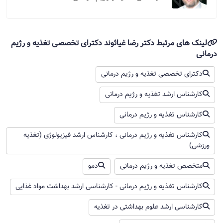
میخواستم ببینم راهی هست واسه اضافه کردن این مقدار
وزن!؟
لینک های مرتبط دکتر رضا غیاثوند دکترای تخصصی تغذیه و رژیم
درمانی
دکترای تخصصی تغذیه و رژیم درمانی
دکتر رضا غیاثوند
سلام کاش وزن و قدتون رو می گفتید و اینکه چقدر کمبود
کارشناس ارشد تغذیه و رژیم درمانی
وزن دارید رو به عهده ما می زاشتید. در هر صورت شما به
کارشناس تغذیه و رژیم درمانی
طور ماهیانه بین ۲ تا ۴ کیلو مجازید که وزن اضافه کنید.
ترجیحا به طور حضوری به یک متخصص تغذیه مراجعه
کارشناس تغذیه و رژیم درمانی ، کارشناس ارشد فیزیولوژی (تغذیه
بفرمایید. ولی به طور کلی با دریافت محرکهای اشتها از
ورزشی)
داروخانه و رژیمی مبتنی بر میان وعده های پرکالری می
تونید این وزن رو اضافه کنید. میان وعده هایی مثل
متخصص تغذیه و رژیم درمانی
دمو
شیربرنج، فرنی، بادام زمینی، خرما، کشمش، بادام هندی،
کارشناس تغذیه و رژیم درمانی - کارشناسی ارشد بهداشت مواد غذایی
کره بادام زمینی و ارده شیره
کارشناسی ارشد علوم بهداشتی در تغذیه