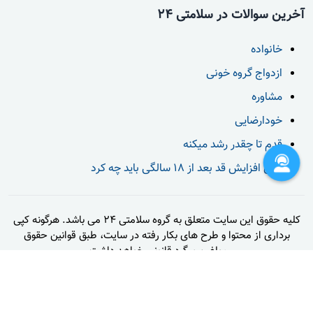
اس یا ای ال اس شده باشم که نورولوژیست گفتن ک صد
آخرین سوالات در سلامتی 24
درصد رد میکنن احتمال این دو تا رو.مشکل از کجاست
پس؟خواهش میکنم پاسخ بدین.
خانواده
ازدواج گروه خونی
مشاوره
دکتر رضا غیاثوند
خودارضایی
سلام در اثر رژیم غلط شما دچار نوروپاتی محیطی شده اید
قدم تا چقدر رشد میکنه
که البته ویتامین B12 کمکتون می کنه ولی حتما به مدت
برای افزایش قد بعد از 18 سالگی باید چه کرد
یک ماه روزی دو عدد ویتامین B1 با دوز ۳۰۰ میلی گرم
مصرف کنید. نگران نباشید برطرف می شه.
کلیه حقوق این سایت متعلق به گروه سلامتی 24 می باشد. هرگونه کپی
برداری از محتوا و طرح های بکار رفته در سایت، طبق قوانین حقوق
مولفین پیگرد قانونی خواهد داشت.
تماس با ما
قوانین و مقررات