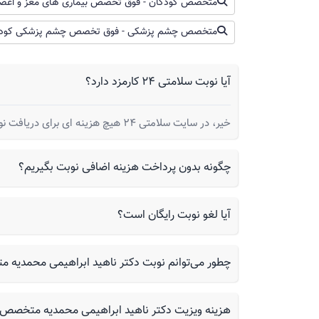
مادر آبکی است ) و کودک تا آخرش که شیر ما
متخصص کودکان - فوق تخصص بیماری های مغز و اعص
شیر مادر توسط نوزاد هم درست نیست که م
متخصص چشم پزشکی - فوق تخصص چشم پزشکی کودکان 
در هر صورت اگر بیشتر از 5 روز سبز است و کودک بیقرار است حتما به پزشک مراجعه کنید
آیا نوبت سلامتی 24 کارمزد دارد؟
بالا آوردن غذا در نوزادان، چکار باید کرد؟
سلام پسرمن ۱۷ماهشه بعداز غذا خوردن با
دوباره یکهفته خوبا باز این اتفاق میوفته
خیر، در سایت سلامتی 24 هیچ هزینه ای برای دریافت نوبت از شما گرفته نمیشود.
چگونه بدون پرداخت هزینه اضافی نوبت بگیریم؟
دکتر ناهید ابراهیمی محمدیه
آیا لغو نوبت رایگان است؟
سلام برای دریافت پاسخ صوت زیر را گوش ده
چطور می‌توانم نوبت دکتر ناهید ابراهیمی محمدیه متخصص بیماری 
هزینه ویزیت دکتر ناهید ابراهیمی محمدیه متخصص 