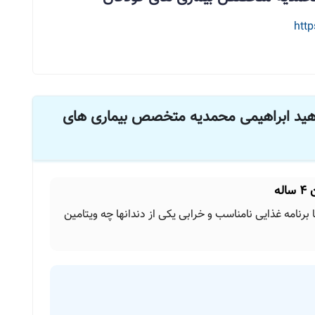
htt
اهید ابراهیمی محمدیه متخصص بیماری های
ه
خترم با قد ۱۰۴ ووزن ۱۶.۵ سن:۴سال,با برنامه غذایی نامناسب و خرابی یکی از دندانها چه ویتامین