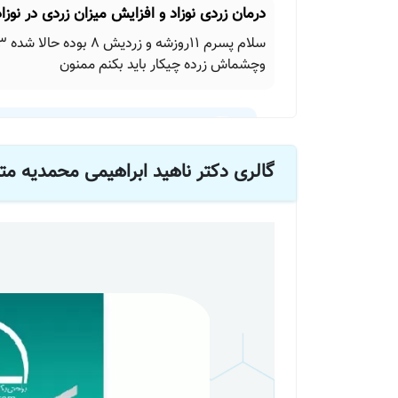
درمان زردی نوزاد و افزایش میزان زردی در نوزاد
وچشماش زرده چیکار باید بکنم ممنون
گالری دکتر ناهید ابراهیمی محمدیه 
دکتر ناهید ابراهیمی محمدیه
هم چک کنند
علت های استفراغ و اسهال کودک 8 ماهه و روش های درمان
روز شیر خشک دادم تبشم 37/5 هستش