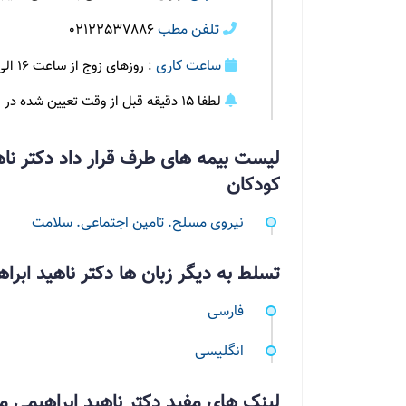
تلفن مطب
02122537886
ساعت کاری
: روزهای زوج از ساعت 16 الی 20 و پنجشنبه ها از ساعت 9 الی 12
لطفا 15 دقیقه قبل از وقت تعیین شده در مطب حضور داشته باشید
لیست بیمه های طرف قرار داد دکتر ن
کودکان
نیروی مسلح. تامین اجتماعی. سلامت
تسلط به دیگر زبان ها دکتر ناهید اب
فارسی
انگلیسی
لینک های مفید دکتر ناهید ابراهیمی