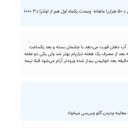
سلام قد بهتر از سن ووزن مناسبست وویتامین د ۵۰ هزاررا ماهانه وبمدت یکماه اول هم از اولترا د۳ ۱۰۰۰
تند آب دهان قورت می‌دهد.با چشمان بسته و بعد یکساعت
عد از مصرف یک هفته دیازپام بهتر شد ولی یکی دو عفته
د دوباره شروع شد با این تفاوت که این بار 45 دقیقه بعد خوابیدن بیدار شده وزودتر آرام می‌شود قبلا نیمه
 معاینه ودیدن گلو وبررسی میخواد