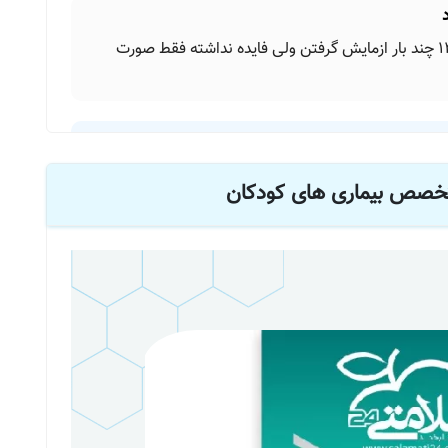
سلام پسرم 11روزشه و زردیش 8 بوده حالا شده 13 چند بار ازمایش گرفتن ولی فایده نداشته فقط صورت
متخصص بیماری های کودکان
سلام عدد زردی ضرر نداره وازمایش برای علتش باید بدن، تیرویید وکشت ادرار بدن در۱۵ روزگی وزردی
کودک 9 ماهه دارم دیروز تهوع و از امروز اسهاله اما تهوع قطع شده امروز 6 بار اسهال رفته فقط بهش این دو