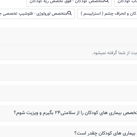
در چرب هست را نمی خورد، پرخوری و مدام خوری ابتدای
اب کودکان
متخصص کودکان - فوق تخصص ریه کودکان
مکن است مدفوع سبز شود
و انحراف چشم ( استرابیسم )
متخصص اورولوژی - فلوشیپ تخصصی جراح ک
لا میاره البته روزی یکبار شاید درهفته چندروز این اتفاق بیوفته
ید
های کودکان را از سلامتی۲۴ بگیرم و ویزیت شوم؟
بیماری های کودکان چقدر است؟