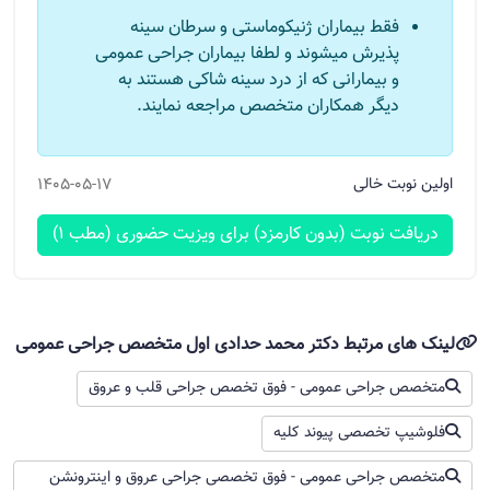
دردهای مقعدی علل مختلفی دارند و در این مورد اسپاسم
فقط بیماران ژنیکوماستی و سرطان سینه
عضلات کف لگن بیشتر مطرح میباشد. البته میبایست
پذیرش میشوند و لطفا بیماران جراحی عمومی
سایر علل توسط پزشک متخصص بررسی و رد شوند.
و بیمارانی که از درد سینه شاکی هستند به
دیگر همکاران متخصص مراجعه نمایند.
راه های درمان خانگی بواسیر (هموروئید)
سلام از دو روز‌ قبل یه زائده کوچیک ولی‌ دردناک در قسمت
اولین نوبت خالی
1405-05-17
پایین مقعدم ایجاد شده.هیچگونه خونریزی ندارم.ایا
همروئید هست؟ چطور میشه درمانش کرد. ایت درمان
دریافت نوبت (بدون کارمزد) برای ویزیت حضوری (مطب 1)
خانگی دارد.
لینک های مرتبط دکتر محمد حدادی اول متخصص جراحی عمومی
دکتر محمد حدادی اول
متخصص جراحی عمومی - فوق تخصص جراحی قلب و عروق
سلام
فلوشیپ تخصصی پیوند کلیه
وقت بخیر
باحتمال زیاد همورویید خارجی ترومبوزه است. اگر پس از
متخصص جراحی عمومی - فوق تخصصی جراحی عروق و اینترونشن