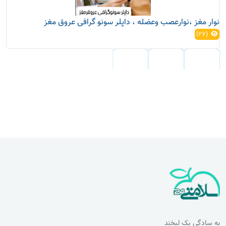
نوار مغز ،نوارعصب وعضله ، داپلر سونو گرافی عروق مغز
(27)
به سادگی یک لبخند