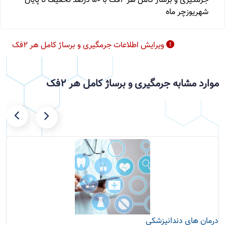
جرمگیری و برساژ کامل هر ۲فک با ۵۰ درصد تخفیف تا پایان
شهریوزچر ماه
ویرایش اطلاعات جرمگیری و برساژ کامل هر ۲فک
موارد مشابه جرمگیری و برساژ کامل هر ۲فک
درمان های دندانپزشکی