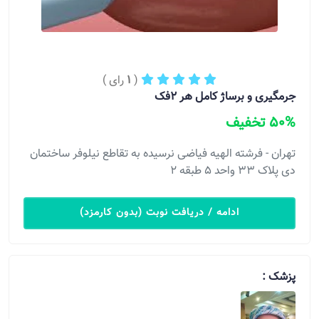
(
1
رای )
جرمگیری و برساژ کامل هر ۲فک
50% تخفیف
تهران - فرشته الهیه فیاضی نرسیده به تقاطع نیلوفر ساختمان
دی پلاک ۳۳ واحد ۵ طبقه ۲
ادامه / دریافت نوبت (بدون کارمزد)
پزشک :