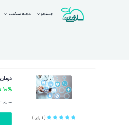
جستجو
مجله سلامت
درمان 
10% تخفیف
ساری - 
(
1
رای )