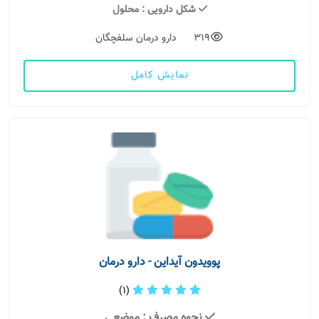
شکل دارویی
: محلول
319
دارو درمان سلفچگان
نمایش کامل
پوویدون آیداین - دارو درمان
(1)
نحوه مصرف
: موضعی