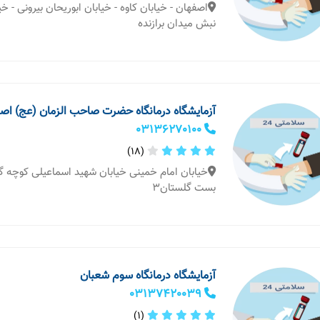
اصفهان - خیابان کاوه - خیابان ابوریحان بیرونی - خ
نبش میدان برازنده
آزمایشگاه درمانگاه حضرت صاحب الزمان (عج) اص
03136270100
(18)
بست گلستان3
آزمایشگاه درمانگاه سوم شعبان
03137420039
(1)