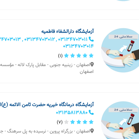
آزمایشگاه دارالشفاء فاطمیه
03134703014
(1)
اصفهان - زینبیه جنوبی - مقابل پارک لاله - مؤسسه
اصفهان
آزمایشگاه درمانگاه خیریه حضرت ثامن الائمه (ع)
03135813880
(7)
اصفهان - بزرگراه پروین - نرسیده به پل سرهنگ - ج