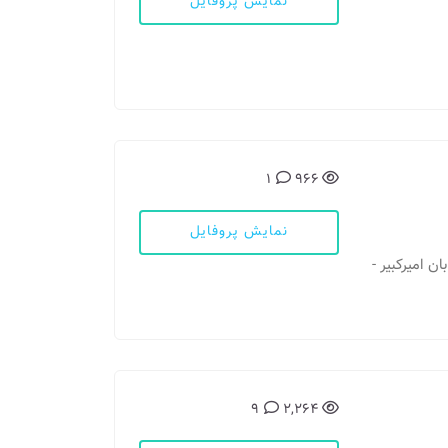
نمایش پروفایل
1
966
نمایش پروفایل
ان امیرکبیر -
9
2,264