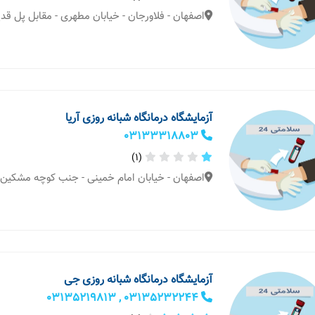
اصفهان - فلاورجان - خیابان مطهری - مقابل پل قد
آزمایشگاه درمانگاه شبانه روزی آریا
03133318803
(1)
اصفهان - خیابان امام خمینی - جنب کوچه مشکین
آزمایشگاه درمانگاه شبانه روزی جی
03135232244 , 03135219813