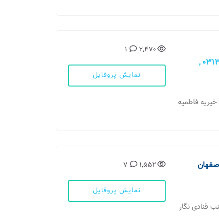
1
2,470
03134703011 , 03134703012 , 03134703013 ,
نمایش پروفایل
 خیریه فاطمیه
اصفهان
7
1,552
نمایش پروفایل
نب قنادی نگار