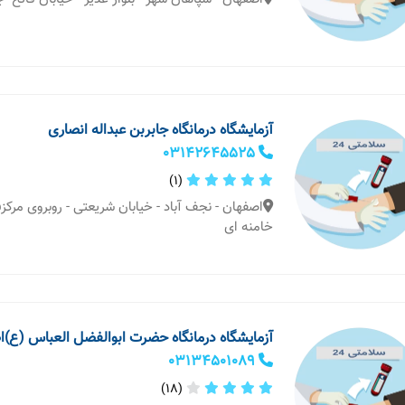
آزمایشگاه درمانگاه جابربن عبداله انصاری
03142645525
(1)
اصفهان - نجف آباد - خیابان شریعتی - روبروی مرکز
خامنه ای
آزمایشگاه درمانگاه حضرت ابوالفضل العباس (ع)
03134501089
(18)