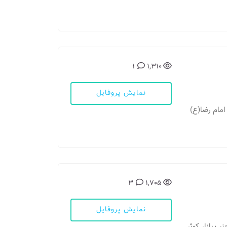
1
1,310
نمایش پروفایل
 امام رضا(ع)
3
1,705
نمایش پروفایل
نب بازار کوثر