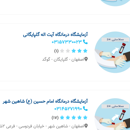
آزمایشگاه درمانگاه آیت اله گلپایگانی
03157330023
(1)
اصفهان - گلپایگان - گوگد
آزمایشگاه درمانگاه امام حسین (ع) شاهین شهر
03145271990
(17)
اصفهان - شاهین شهر - خیابان فردوسی - فرعی ۲شرقی