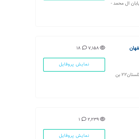
یابان ال محمد -
فهان
18
7,158
نمایش پروفایل
خیابان امام خمینی خیابان شهید اسماعیلی کوچه گلستان22 بن
1
2,239
نمایش پروفایل