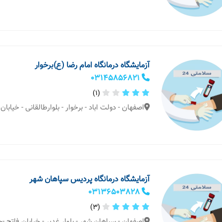
آزمایشگاه درمانگاه امام رضا (ع)برخوار
03145856821
(1)
اصفهان - دولت اباد - برخوار - بلوارطالقانی - خیابان
آزمایشگاه درمانگاه پردیس سپاهان شهر
03136503828
(3)
اصفهان - سپاهان شهر - بلوار غدیر - خیابان فاتح -ج