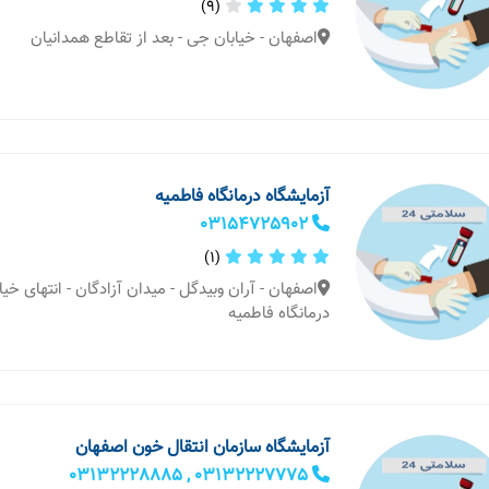
(9)
اصفهان - خیابان جی - بعد از تقاطع همدانیان
آزمایشگاه درمانگاه فاطمیه
03154725902
(1)
اصفهان - آران وبیدگل - میدان آزادگان - انتهای خیاب
درمانگاه فاطمیه
آزمایشگاه سازمان انتقال خون اصفهان
03132227775 , 03132228885