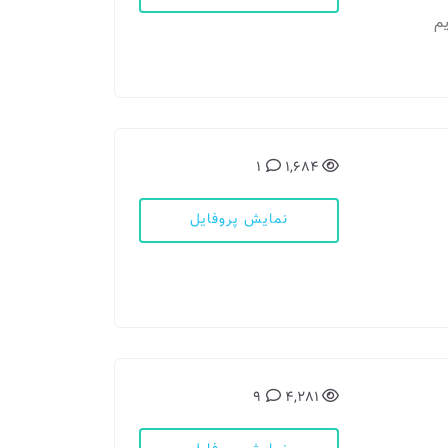
یم
1
1,684
نمایش پروفایل
9
4,281