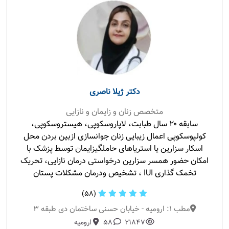
دکتر ژیلا ناصری
متخصص زنان و زایمان و نازایی
سابقه ۲۰ سال طبابت، لاپاروسکوپی، هیستروسکوپی،
کولپوسکوپی اعمال زیبایی زنان جوانسازی ازبین بردن محل
اسکار سزارین یا استریاهای حاملگیزایمان توسط پزشک با
امکان حضور همسر سزارین درخواستی درمان نازایی، تحریک
تخمک گذاری IUI ، تشخیص ودرمان مشکلات پستان
(58)
مطب 1: ارومیه - خیابان حسنی ساختمان دی طبقه ۳
21847
58
ارومیه