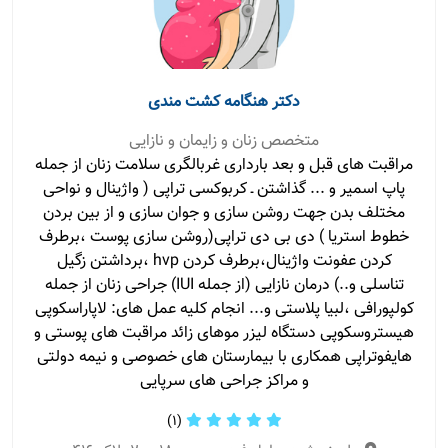
دکتر هنگامه کشت مندی
متخصص زنان و زایمان و نازایی
مراقبت های قبل و بعد بارداری غربالگری سلامت زنان از جمله
پاپ اسمیر و ... گذاشتن ـ کربوکسی تراپی ( واژینال و نواحی
مختلف بدن جهت روشن سازی و جوان سازی و از بین بردن
خطوط استریا ) دی بی دی تراپی(روشن سازی پوست ،برطرف
کردن عفونت واژینال،برطرف کردن hvp ،برداشتن زگیل
تناسلی و..) درمان نازایی (از جمله IUI) جراحی زنان از جمله
کولپورافی ،لبیا پلاستی و... انجام کلیه عمل های: لاپاراسکوپی
هیستروسکوپی دستگاه لیزر موهای زائد مراقبت های پوستی و
هایفوتراپی همکاری با بیمارستان های خصوصی و نیمه دولتی
و مراکز جراحی های سرپایی
(1)