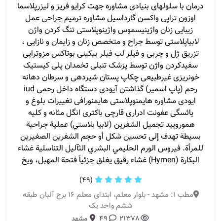
درمان با سلولهای بنیادی مشاوره جهت کرایو فریز و لیزرپلاسما
اوزون تراپی واکسن گارداسیل مشاوره ترمیم جراحی عمل
زیبایی زنان واژینیسموس واژینوپلاستی تنگ کردن واژن
لابیاپلاستی توسط جراح و متخصص زنان و زایمان و نازایی ،
تزریق ژل و چربی و فیلر لب فیلر بیکینی بوتاکس مزوتراپی
سفیدکردن واژن توسط پزشک تنبلی تخمدان پلی کیستیک
خونریزی غیرطبیعی چکاپ پستان شیردهی و سرطان دهانه
رحم (پاپ اسمیر) گذاشتن آیودی دستگاه داخل رحمی iud
ایودی مشاوره هایمنوپلاستی هایمنورافی تغییرات بلوغ و
یائسگی عفونت ادراری قارچی باکتری انگل مثانه و کلیه
همورویید تجميل الشفرين (لابيا بلاستي) عملية جراحية
بسيطة تهدف إلى تحسين شكل أو حجم الشفرين الصغيرين
للمرأة. فيروس الورم الحليمي البشري الثآليل التناسلية غشاء
البكارة (Hymen) غشاء رقيق يغلق جزئياً فتحة المهبل، ويخ
(49)
مطب 1: مشهد - بلوار معلم، ابتدای معلم ١۶ برج آلبان طبقه
ششم واحد یک
21378
49
مشهد