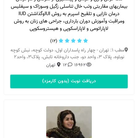
بیماریهای مقاربتی وتب خال تناسلی زگیل وسوزاک و سیفلیس
درمان نازایی و تلقیح اسپرم به روش IUIوگذاشتن IUD
ومراقبت وآموزش دوران بارداری، جراحی های زنان به روش
لاپاراتومی و لاپاراسکوپی و هیستروسکوپی
(12)
مطب 1: تهران - چهار راه پاسداران اول، دولت کوچه، نبش کوچه
نوباوه، پلاک ۳، واحد دو، جنب داروخانه تابش، پلاک3، واحد2
16962
12
تهران
دریافت نوبت (بدون کارمزد)