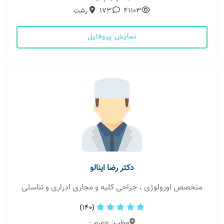
41103
173
رشت
نمایش پروفایل
دکتر رضا اینالو
متخصص اورولوژی ، جراحی کلیه و مجاری ادراری و تناسلی
(140)
مطب: جهرم -