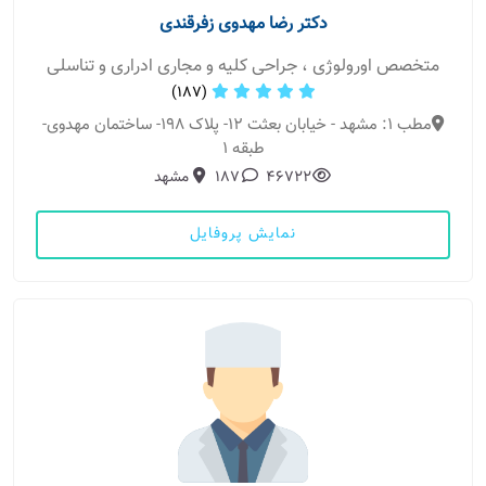
دکتر رضا مهدوی زفرقندی
متخصص اورولوژی ، جراحی کلیه و مجاری ادراری و تناسلی
(187)
مطب 1: مشهد - خیابان بعثت 12- پلاک 198- ساختمان مهدوی-
طبقه 1
46722
187
مشهد
نمایش پروفایل