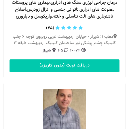
درمان جراحی لیزری سنگ های ادراری,بیماری های پروستات
,عفونت های ادراری,ناتوانی جنسی و انزال زودرس,اصلاح
ناهنجاری های آلت تناسلی و ختنه,واریکوسل و ناباروری
(45)
مطب 1: شیراز - خیابان اردیبهشت غربی روبروی کوچه 6 جنب
کلینیک چشم پزشکی نور ساختمان کلینیک اردیبهشت طبقه 3
16074
45
شیراز
دریافت نوبت (بدون کارمزد)