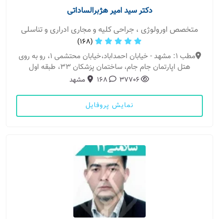
دکتر سید امیر هژبرالساداتی
متخصص اورولوژی ، جراحی کلیه و مجاری ادراری و تناسلی
(168)
مطب 1: مشهد - خیابان احمداباد،خیابان محتشمی 1، رو به روی
هتل اپارتمان جام جام، ساختمان پزشکان 33، طبقه اول
37706
168
مشهد
نمایش پروفایل