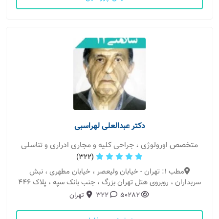
دکتر عبدالعلی لهراسبی
متخصص اورولوژی ، جراحی کلیه و مجاری ادراری و تناسلی
(322)
مطب 1: تهران - خیابان ولیعصر ، خیابان مطهری ، نبش
سربداران ، روبروی هتل تهران بزرگ ، جنب بانک سپه ، پلاک 446
50282
322
تهران