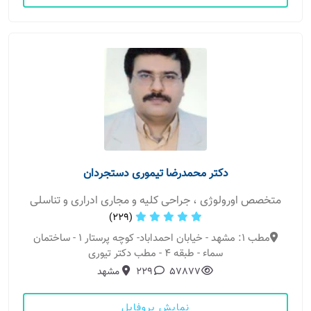
دکتر محمدرضا تیموری دستجردان
متخصص اورولوژی ، جراحی کلیه و مجاری ادراری و تناسلی
(229)
مطب 1: مشهد - خیابان احمداباد- کوچه پرستار 1 - ساختمان
سماء - طبقه 4 - مطب دکتر تیوری
57877
229
مشهد
نمایش پروفایل