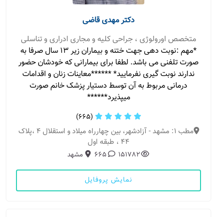
دکتر مهدی قاضی
متخصص اورولوژی ، جراحی کلیه و مجاری ادراری و تناسلی
*مهم :نوبت دهی جهت ختنه و بیماران زیر 13 سال صرفا به
صورت تلفنی می باشد. لطفا برای بیمارانی که خودشان حضور
ندارند نوبت گیری نفرمایید* ******معاینات زنان و اقدامات
درمانی مربوط به آن توسط دستیار پزشک خانم صورت
میپذیرد******
(665)
مطب 1: مشهد - آزادشهر، بین چهارراه میلاد و استقلال 4 ،پلاک
44 ، طبقه اول
151782
665
مشهد
نمایش پروفایل