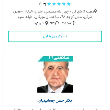
(93)
مطب 1: شهرکرد - چهار راه فصیحی، ابتدای خیابان سعدی
شرقی، نبش کوچه ۴۸، ساختمان مهرگان، طبقه سوم
39658
93
شهرکرد
نمایش پروفایل
دکتر حسن جمشیدیان