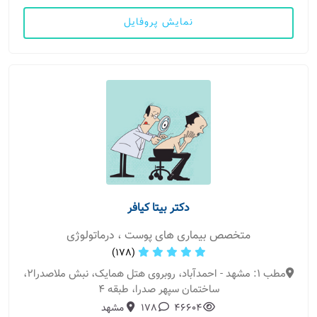
نمایش پروفایل
دکتر بیتا کیافر
متخصص بیماری های پوست ، درماتولوژی
(178)
مطب 1: مشهد - احمدآباد، روبروی هتل همایک، نبش ملاصدرا2،
ساختمان سپهر صدرا، طبقه 4
46604
178
مشهد