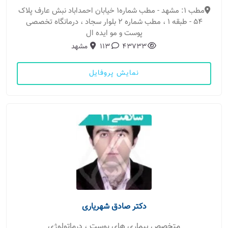
مطب 1: مشهد - مطب شماره1 خیابان احمداباد نبش عارف پلاک
54 - طبقه 1 ، مطب شماره 2 بلوار سجاد ، درمانگاه تخصصی
پوست و مو ایده ال
43733
113
مشهد
نمایش پروفایل
دکتر صادق شهریاری
متخصص بیماری های پوست ، درماتولوژی