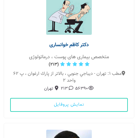
دکتر کاظم خوانساری
متخصص بیماری های پوست ، درماتولوژی
(213)
مطب 1: تهران - ديباجي جنوبي ، بالاتر از پارك ارغوان ، پ ٦٢
واحد ٢
56390
213
تهران
نمایش پروفایل