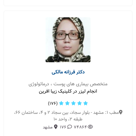
دکتر فرزانه مالکی
متخصص بیماری های پوست ، درماتولوژی
انجام لیزر در کلینیک زیبا افرین
(176)
مطب 1: مشهد - بلوار سجاد، بین سجاد 2 و 4، ساختمان 66،
طبقه 2، واحد 10
74864
176
مشهد