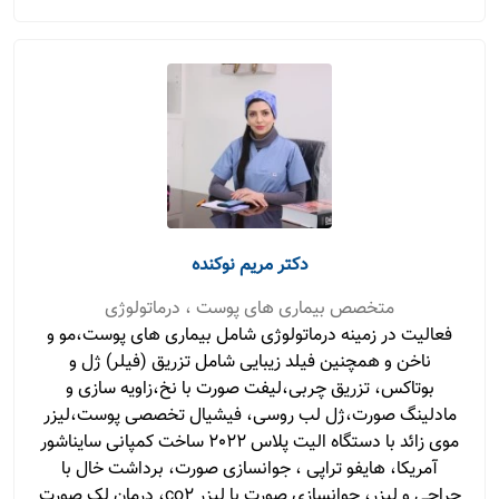
دکتر مریم نوکنده
متخصص بیماری های پوست ، درماتولوژی
فعالیت در زمینه درماتولوژی شامل بیماری های پوست،مو و
ناخن و همچنین فیلد زیبایی شامل تزریق (فیلر) ژل و
بوتاکس، تزریق چربی،لیفت صورت با نخ،زاویه سازی و
مادلینگ صورت،ژل لب روسی، فیشیال تخصصی پوست،لیزر
موی زائد با دستگاه الیت پلاس 2022 ساخت کمپانی سایناشور
آمریکا، هایفو تراپی ، جوانسازی صورت، برداشت خال با
جراحی و لیزر، جوانسازی صورت با لیزر co2، درمان لک صورت