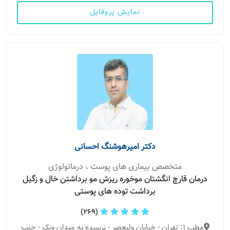
نمایش پروفایل
دکتر امیرهوشنگ احسانی
متخصص بیماری های پوست ، درماتولوژی
درمان قارچ انگشتان موخوره ریزش مو برداشتن خال و زگیل
برداشت توده های پوستی
(269)
مطب 1: تهران - خیابان ولیعصر - نرسیده به میدان ونک - جنب