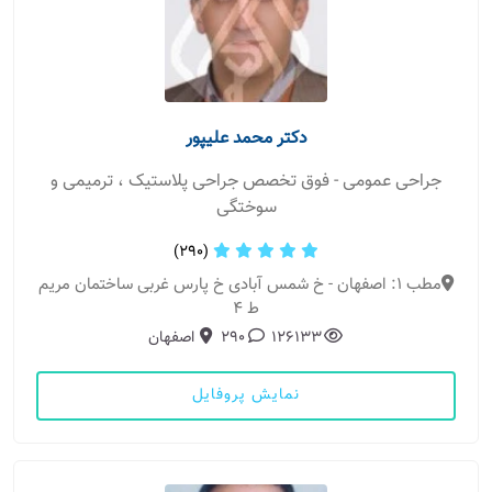
دکتر محمد علیپور
جراحی عمومی - فوق تخصص جراحی پلاستیک ، ترمیمی و
سوختگی
(290)
مطب 1: اصفهان - خ شمس آبادی خ پارس غربی ساختمان مریم
ط 4
126133
290
اصفهان
نمایش پروفایل