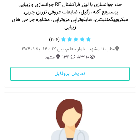
حد، جوانسازی با لیزر فراکشنال RF جوانسازی و زیبایی
پوسترفع آکنه، زگیل، ضایعات عروقی تزریق چربی،
میکروپیگمنتیشن، هایفوتراپی مزوتراپی، مشاوره جراحی های
زیبایی
(134)
مطب 1: مشهد - بلوار معلم، بين ١٢ و ١٤، پلاك ٣٠٤
53910
134
مشهد
نمایش پروفایل