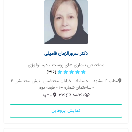
دکتر سرورالزمان فامیلی
متخصص بیماری های پوست ، درماتولوژی
(316)
مطب 1: مشهد - احمداباد - خیابان محتشمی - نبش محتمشی ۲
- ساختمان شماره ۶۰ - طبقه دوم
85961
316
مشهد
نمایش پروفایل