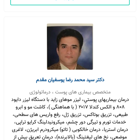
دکتر سید محمد رضا یوسفیان مقدم
متخصص بیماری های پوست ، درماتولوژی
درمان بيماريهای پوستي، لیزر موهای زاید با دستگاه لیزر دایود
۸۰۸ و الکس کندلا ۲۰۱۷ ( با هماهنگی )، کاشت مو و ابرو
طبیعی، تزریق بوتاکس، تزریق ژل، رفع واریس های سطحی،
خدمات تورم و تیرگی دور چشم، میکرونیدلینگ کرایو تراپی،
درمان استریا، درمان خالکوبی ( تاتو) میکرودرم ابریژن، لاغری
موضعی، نخ های لیفتینگ (بالابرنده)، درمان تعریق بیش از