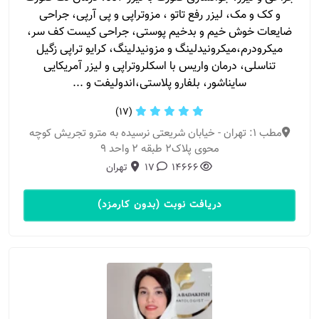
و کک و مک، لیزر رفع تاتو ، مزوتراپی و پی آرپی، جراحی
ضایعات خوش خیم و بدخیم پوستی، جراحی کیست کف سر،
میکرودرم،میکرونیدلینگ و مزونیدلینگ، کرایو تراپی زگیل
تناسلی، درمان واریس با اسکلروتراپی و لیزر آمریکایی
سایناشور، بلفارو پلاستی،اندولیفت و ...
(17)
مطب 1: تهران - خیابان شریعتی نرسیده به مترو تجریش کوچه
محوی پلاک2 طبقه 2 واحد 9
14666
17
تهران
دریافت نوبت (بدون کارمزد)