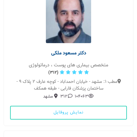
دکتر مسعود ملکی
متخصص بیماری های پوست ، درماتولوژی
(312)
مطب 1: مشهد - خیابان احمداباد - کوچه عارف 2 پلاک 9 -
ساختمان پزشکان فارابی - طبقه همکف
104063
312
مشهد
نمایش پروفایل