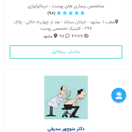
متخصص بیماری های پوست ، درماتولوژی
(98)
مطب 1: مشهد - خیابان سناباد - بعد از چهارراه خاکی - پلاک
297 - کلینیک تخصصی پوست
42127
98
مشهد
نمایش پروفایل
دکتر منوچهر سدیفی