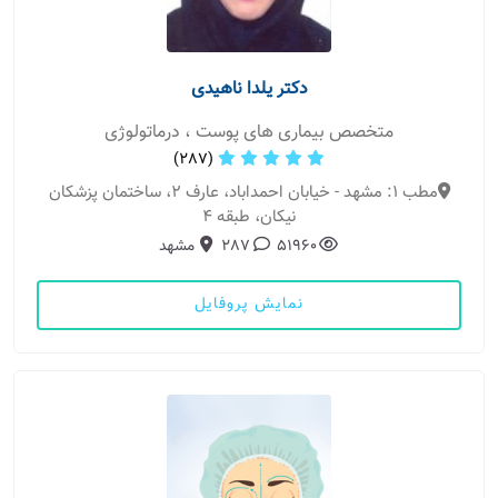
دکتر یلدا ناهیدی
متخصص بیماری های پوست ، درماتولوژی
(287)
مطب 1: مشهد - خیابان احمداباد، عارف ۲، ساختمان پزشکان
نیکان، طبقه ۴
51960
287
مشهد
نمایش پروفایل