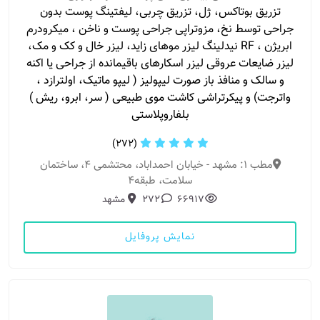
تزریق بوتاکس، ژل، تزریق چربی، لیفتینگ پوست بدون
جراحی توسط نخ، مزوتراپی جراحی پوست و ناخن ، میکرودرم
ابریژن ، RF نیدلینگ لیزر موهای زاید، لیزر خال و کک و مک،
لیزر ضایعات عروقی لیزر اسکارهای باقیمانده از جراحی یا اکنه
و سالک و منافذ باز صورت لیپولیز ( لیپو ماتیک، اولترازد ،
واترجت) و پیکرتراشی کاشت موی طبیعی ( سر، ابرو، ریش )
بلفاروپلاستی
(272)
مطب 1: مشهد - خیابان احمداباد، محتشمی ۴، ساختمان
سلامت، طبقه۴
66917
272
مشهد
نمایش پروفایل