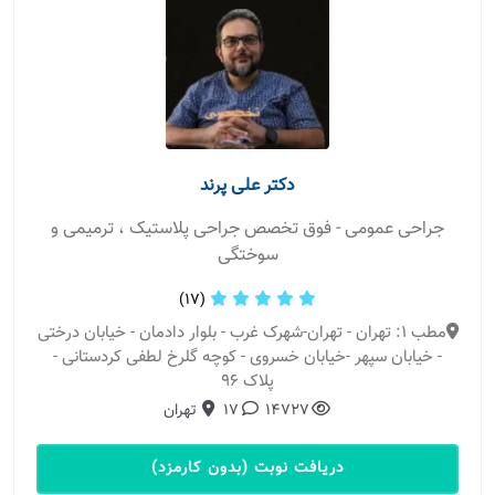
دکتر علی پرند
جراحی عمومی - فوق تخصص جراحی پلاستیک ، ترمیمی و
سوختگی
(17)
مطب 1: تهران - تهران-شهرک غرب - بلوار دادمان - خیابان درختی
- خیابان سپهر -خیابان خسروی - کوچه گلرخ لطفی کردستانی -
پلاک 96
14727
17
تهران
دریافت نوبت (بدون کارمزد)