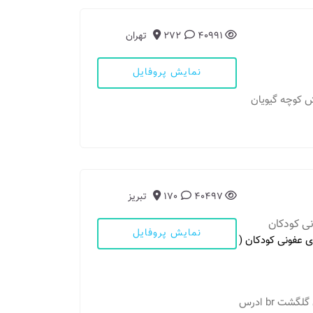
40991
272
تهران
نمایش پروفایل
نبش کوچه گیویان
40497
170
تبریز
ی کودکان
نمایش پروفایل
 عفونی کودکان (
مطب 1: تبریز - خیابان گلگشت -کوی شفا ساختمان گلگشت br ادرس