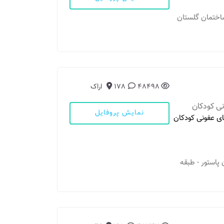
48498
178
اراک
ی کودکان
نمایش پروفایل
ی عفونی کودکان
پاستور - طبقه