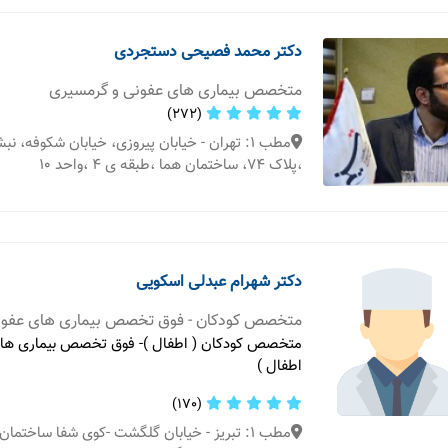
دکتر محمد فصیحی دستجردی
متخصص بیماری های عفونی و گرمسیری
(272)
مطب 1: تهران - خیابان پیروزی، خیابان شکوفه، 
،پلاک 74، ساختمان هما ،طبقه ی 4 ،واحد 10
دکتر شهرام عبدلی اسکویی
متخصص کودکان - فوق تخصص بیماری های عفون
متخصص کودکان ( اطفال )- فوق تخصص بیماری های
اطفال )
(170)