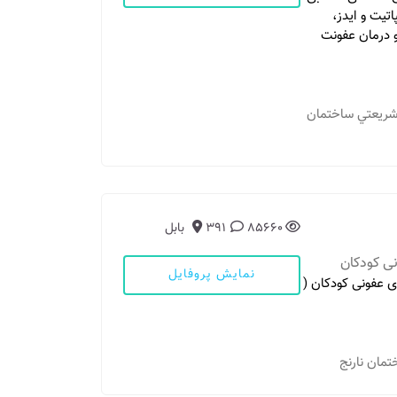
تیت و ایدز،
و درمان عفونت
 و شريعتي ساختمان
85660
391
بابل
ی کودکان
نمایش پروفایل
 عفونی کودکان (