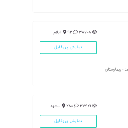
38708
92
ایلام
نمایش پروفایل
د - بیمارستان
37621
280
مشهد
نمایش پروفایل