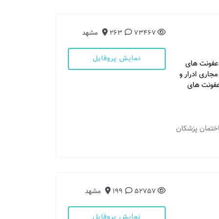
73467
263
مشهد
نمایش پروفایل
انواع عفونت های
جاری ادرار و
فونت های
- احمدآباد، عارف، نبش عارف ۶، ساختمان پزشکان
52757
199
مشهد
نمایش پروفایل