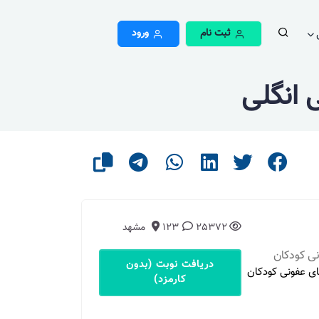
ثبت نام
ورود
 انگلی
25372
123
مشهد
ی کودکان
دریافت نوبت (بدون
ی عفونی کودکان
کارمزد)