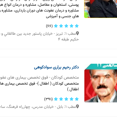
پوستی، استخوان و مفاصل، مشاوره و درمان انواع هپا
مشاوره و درمان عفونت های دوران بارداری، مشاوره 
های جنسی و آمیزشی
(66)
مطب 1: تبریز - خيابان پاستور جديد بين طالقاني
حكيم طبقه ٤
دکتر رحیم براری سوادکوهی
متخصص کودکان - فوق تخصص بیماری های عفون
متخصص کودکان ( اطفال )- فوق تخصص بیماری های
اطفال )
(391)
مطب 1: بابل - خیابان مدرس، چهارراه فرهنگ، ساختمان نارنج