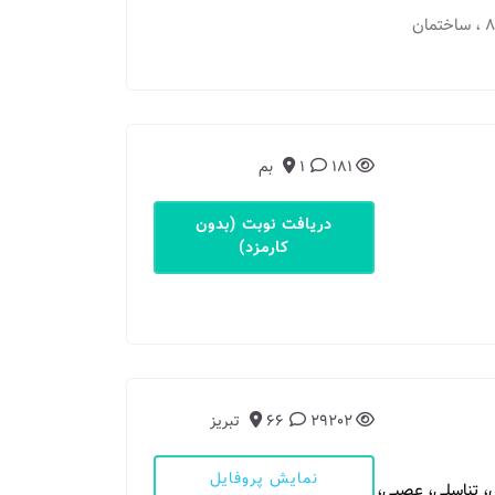
مطب 1: مشهد - احمد آباد، انتهای عارف4 پرستار 1 8 ، ساختمان
181
1
بم
دریافت نوبت (بدون
کارمزد)
29202
66
تبریز
نمایش پروفایل
ی، تناسلی، عصبی،