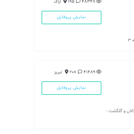
48347
195
اراک
نمایش پروفایل
3
41489
208
تبریز
نمایش پروفایل
رالان و گلگشت -