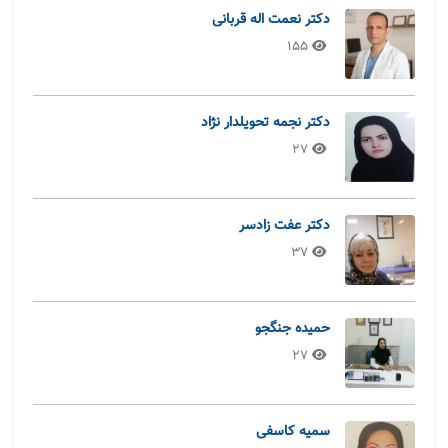
دکتر نعمت اله قربانی
155
دکتر نجمه تحویلدار نژاد
27
دکتر عفت زادسر
37
حمیده جنگجو
27
سمیه کاسفی