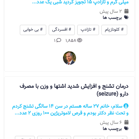
میلی گرم و تازادپ ۱۵ تجویز کردید شبی یک عدد...
2 سال پیش
برچسب ها
# کلونازپام
# تازادپ
# افسردگی
# بی خوابی
1
1,858
درمان تشنج و افزایش شدید اشتها و وزن با مصرف
دارو (seizure)
سلام، خانم 27 ساله هستم در سن 14 سالگی تشنج کردم
و تحت نظر دکتر بودم و قرص لاموتریژین 100 روزی 2 عدد...
6 سال پیش
برچسب ها