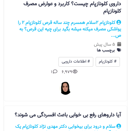
داروی کلونازپام چیست؟ کاربرد و عوارض مصرف
کلونازپام
کلونازپام ۲سلام همسرم چند ساله قرص کلونازپام ۲ را
یواشکی مصرف میکنه میشه بگید برای چیه این قرص؟ به
ص...
5 سال پیش
برچسب ها
# کلونازپام
# اطلاعات دارویی
1
6,979
آیا داروهای رفع بی خوابی باعث افسردگی می شوند؟
سلام و درود برای بیخوابی دکتر مهدی نژاد کلونازپام یک