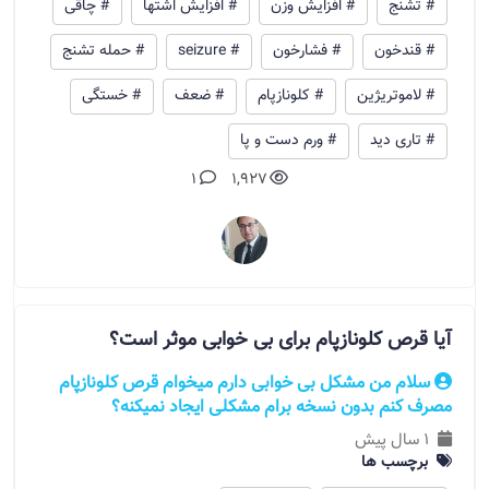
# تشنج
# افزایش وزن
# افزایش اشتها
# چاقی
# قندخون
# فشارخون
# seizure
# حمله تشنج
# لاموتریژین
# کلونازپام
# ضعف
# خستگی
# تاری دید
# ورم دست و پا
1
1,927
آیا قرص کلونازپام برای بی خوابی موثر است؟
سلام من مشکل بی خوابی دارم میخوام قرص کلونازپام
مصرف کنم بدون نسخه برام مشکلی ایجاد نمیکنه؟
1 سال پیش
برچسب ها