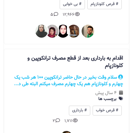
# قرص کلونازپام
# بی خوابی
5
12,966
اقدام به بارداری بعد از قطع مصرف ترانکوپین و
کلونازپام
سلام وقت بخیر در حال حاضر ترانکوپین 100 هر شب یک
چهارم و کلونازپام هم یک چهارم مصرف میکنم البته طی د...
4 سال پیش
برچسب ها
# قرص خواب
# بارداری
2
1,711