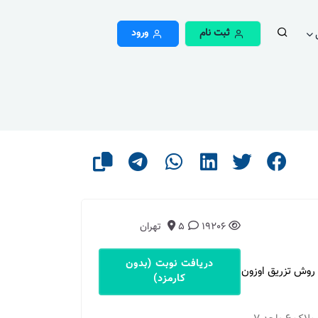
ثبت نام
ورود
19206
5
تهران
دریافت نوبت (بدون
 روش تزریق اوزون
کارمزد)