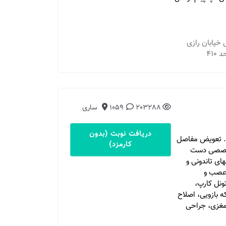
 خیابان رازی
203288
1059
ساری
دریافت نوبت (بدون
ی . تعویض مفاصل
کارمزد)
تخصصی دست
ای تاندونی و
 عصب و
ونل کارپ،
 بازویی، اصلاح
مغزی، جراحی