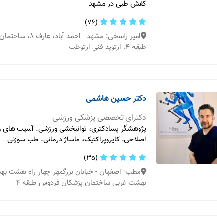
کفش طبی در مشهد
(76)
امیر راسخی: مشهد - احمد
طبقه 4، ارتوپد فنی ارتوطب
دکتر حسین هاشمی
دکترای تخصصی پزشکی ورزشی
پژوهشگر پسادکتری، توانبخشی ورزشی. آسيب های و
اصلاحی. كايروپراكتيک، ماساژ درمانی. طب سوزنی
(35)
مطب: اصفهان - خیابان بزرگمهر چهار راه هشت ب
بهشت غربی ساختمان پزشکان فردوس طبقه ۴