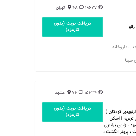
19677
48
تهران
دریافت نوبت (بدون
انو
کارمزد)
 جنب داروخانه
15634
76
مشهد
دریافت نوبت (بدون
رتوپدی کودکان (
کارمزد)
رانتزی | پای ضربدری | بیش از 15 سال تجربه | اسکن
 ، زانوی پرانتزی
ت ، پروتز انگشت ،