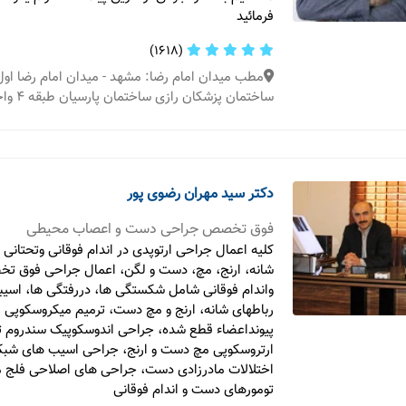
فرمائید
(1618)
مطب میدان امام رضا: مشهد - میدان امام رضا اول
ساختمان پزشکان رازی ساختمان پارسیان طبقه 4 واحد 410
دکتر سید مهران رضوی پور
فوق تخصص جراحی دست و اعصاب محیطی
کلیه اعمال جراحی ارتوپدی در اندام فوقانی وتحتان
شانه، ارنج، مچ، دست و لگن، اعمال جراحی فوق 
واندام فوقانی شامل شکستگی ها، دررفتگی ها، اسیبه
رباطهای شانه، ارنج و مچ دست، ترمیم میکروسکوپی
پیونداعضاء قطع شده، جراحی اندوسکوپیک سندروم ت
ارتروسکوپی مچ دست و ارنج، جراحی اسیب های شبکه
اختلالات مادرزادی دست، جراحی های اصلاحی فلج 
تومورهای دست و اندام فوقانی