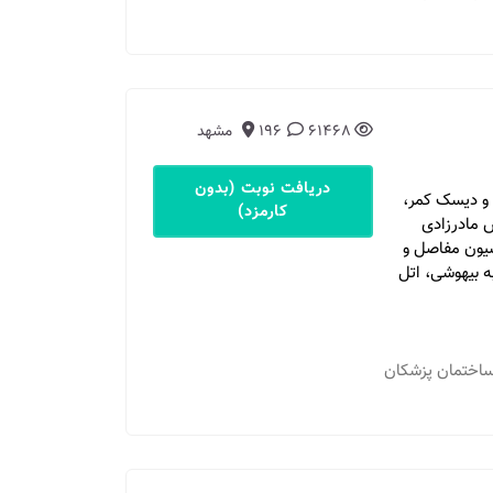
61468
196
مشهد
دریافت نوبت (بدون
و دیسک کمر،
کارمزد)
 مادرزادی
سیون مفاصل و
 بیهوشی، اتل
 مشهد - خ احمدآباد، خ پرستار، پرستار 3، ساختمان پزشکان