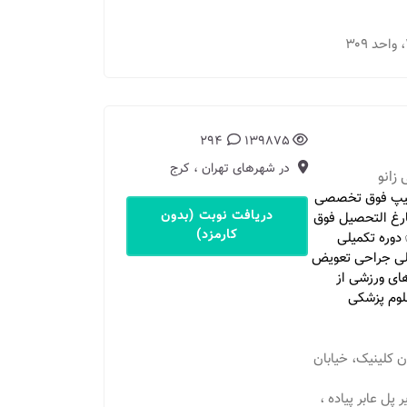
294
139875
در شهرهای تهران ، کرج
زانو
شیپ فوق تخصصی
دریافت نوبت (بدون
ر سراسری ✅ فارغ التحصیل فوق
کارمزد)
دوره تکمیلی
یلی جراحی تعویض
ای ورزشی از
لوم پزشکی
ران کلینیک، خیابان
ر پل عابر پیاده ،