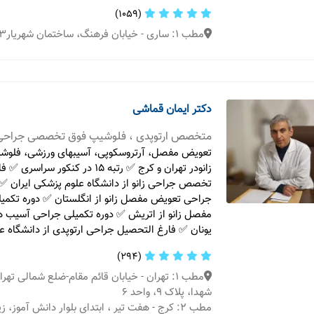
(1059)
مطب 1: ساری - خیابان فرهنگ، ساختمان شهریار۳، واحد ۳۰۹
دکتر ایمان قماشی
متخصص ارتوپدی ، فلوشیپ فوق تخصصی جراحی 
تعویض مفصل، آرتروسکوپی، آسیبهای ورزشی، فلو
زانو‌در تهران و کرج ✅ رتبه ۱۵ در کنکو
تخصص جراحی زانو از دانشگاه علوم پزشکی ایران ✅ 
جراحی تعویض مفصل زانو از انگلستان ✅ دوره تکم
مفصل زانو از اتریش ✅ دوره تکمیلی جراحی آسیب ه
یونان ✅ فارغ التحصیل جراحی ارتوپدی از دانشگاه ع
(294)
مطب 1: تهران - خیابان قائم مقام-ضلع شمالی ته
شهدا، پلاک ۹، واحد ۶
مطب 2: کرج - هفت تیر ، ابتدای بلوار دانش آموز، زی