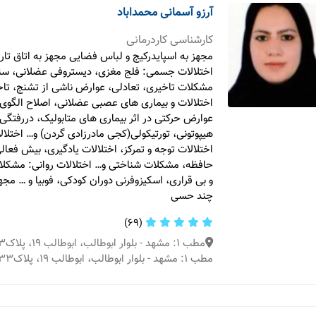
آرزو آسمانی محمداباد
کارشناسی کاردرمانی
مجهز به اسپایدرکیج و لباس فضایی مجهز به اتاق ت
اختلالات جسمی: فلج مغزی، دیستروفی عضلانی، سن
مشکلات تاخیری، تعادلی، عوارض ناشی از تشنج، تاخ
اختلالات و بیماری های عصبی عضلانی، اصلاح الگوی
عوارض حرکتی در اثر بیماری های متابولیک، دررفتگی 
هیپوتونی، تورتیکولی(کجی مادرزادی گردن) و… اختلا
اختلالات توجه و تمرکز، اختلالات یادگیری، بیش فعا
حافظه، مشکلات شناختی و… اختلالات روانی: مشکلا
و بی قراری، اسکیزوفرنی دوران کودکی، فوبیا و … مجهز
چند حسی
(69)
مطب 1: مشهد - بلوار ابوطالب، ابوطالب 19، پلاک33
مطب 1: مشهد - بلوار ابوطالب، ابوطالب 19، پلاک33