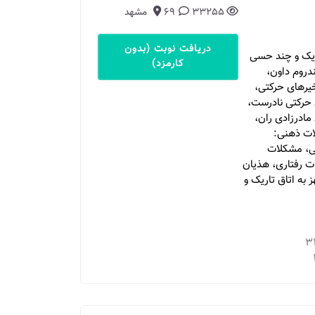
33255
69
مشهد
دریافت نوبت (بدون
اریک و چند حسی
کارمزد)
دروم داون،
یرهای حرکتی،
 حرکتی نادرست،
مادرزادی ران،
لات ذهنی:
لی، مشکلات
ت رفتاری، هذیان
 به اتاق تاریک و