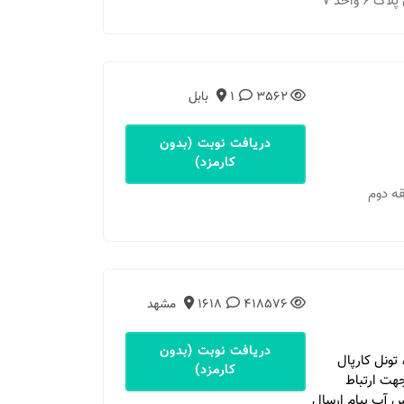
واحد 7
3562
1
بابل
دریافت نوبت (بدون
کارمزد)
418576
1618
مشهد
دریافت نوبت (بدون
ونل کارپال
کارمزد)
اجودی: 09151192073 لطفا جهت ارتباط
تس آپ پیام ارسال