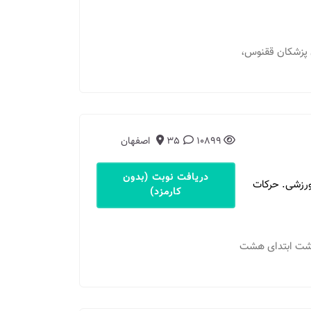
 آباد، عارف 8، ساختمان پزشکان ققنوس،
10899
35
اصفهان
دریافت نوبت (بدون
رزشی. حركات
کارمزد)
هشت ابتدای هشت