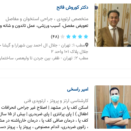
دکتر کوروش فاتح
متخصص ارتوپدی ، جراحی استخوان و مفاصل
تعویض مفصل، آسیب ورزشی، عمل تاندون و شانه و ز
(48)
مطب 1: تهران - جلال ال احمد بین شهرارا و گیشا
جلال پلاک ۱۰۱ واحد ۲
مطب 2: تهران - ظفر، بین جردن تا ولیعصر، ساختمان سینا
امیر راسخی
کارشناسی ارتز و پروتز ، ارتوپدی فنی
اسکن کف پا در مشهد | اصلاح غیر جراحی انحرافات ا
اطفال ) | پای پ
کف پا ، درمان صافی کف پا ، درمان خارپاشنه در مشهد
، زانوی ضربدری، اندام مصنوعی ، پروتز پا ، پروتز دس