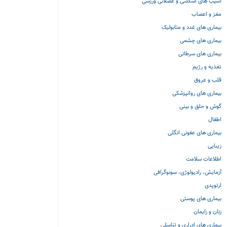
آسیب های اسکلتی و عضلانی ورزشی
مغز و اعصاب
بیماری های غدد و متابولیک
بیماری های چشمی
بیماری های سرطانی
تغذیه و رژیم
قلب و عروق
بیماری های روانپزشکی
گوش و حلق و بینی
اطفال
بیماری های عفونی انگلی
زیبایی
اطلاعات سلامت
آزمایش، رادیولوژی، سونوگرافی
ارتوپدی
بیماری های پوستی
زنان و زایمان
بیماری های ادراری و تناسلی