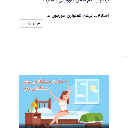
آیا دچار عدم تعادل هورمونی هستید؟
اختلالات ترشح نامتوازن هورمون ها
#زنان و زایمان